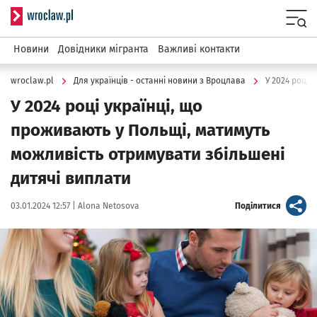
Serwis informacyjny wroclaw.pl
Menu
Новини
Довідники мігранта
Важливі контакти
wroclaw.pl
Для українців - останні новини з Вроцлава
У 2024 році українці, що
проживають у Польщі, матимуть
можливість отримувати збільшені
дитячі виплати
Data publikacji:
Autor:
artykuł
03.01.2024 12:57 |
Alona Netosova
Поділитися
Kliknij, aby powiększyć