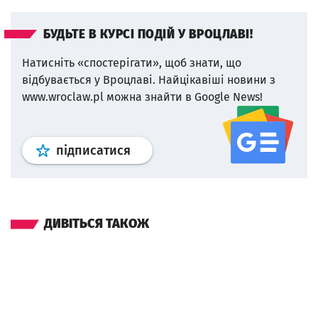
БУДЬТЕ В КУРСІ ПОДІЙ У ВРОЦЛАВІ!
Натисніть «спостерігати», щоб знати, що
відбувається у Вроцлаві.
Найцікавіші новини з
www.wroclaw.pl можна знайти в Google News!
Профіль
google news
wroclaw.p
підписатися
ДИВІТЬСЯ ТАКОЖ