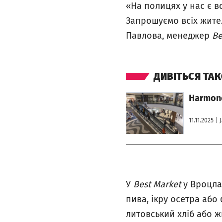
«На полицях у нас є вс
Запрошуємо всіх жите
Павлова, менеджер
Be
ДИВІТЬСЯ ТА
otworzy się w nowej karcie
Harmono
11.11.2025
| 
У
Best Market
у Вроцлав
пива, ікру осетра або
литовський хліб або жи