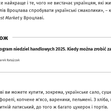
е найкраще і те, чого не вистачає українцям, які жи
лів Вроцлава спробувати українські смаколики», –
st Market
у Вроцлаві
.
КОЖ
gram niedziel handlowych 2025. Kiedy można zrobić z
Jarek Ratajczak
і ви можете купити, зокрема, українське сало, суше
 форелі, копчене м'ясо, вареники, пельмені. З хліба
тній латиський, до того ж багато цукерок і тортів.