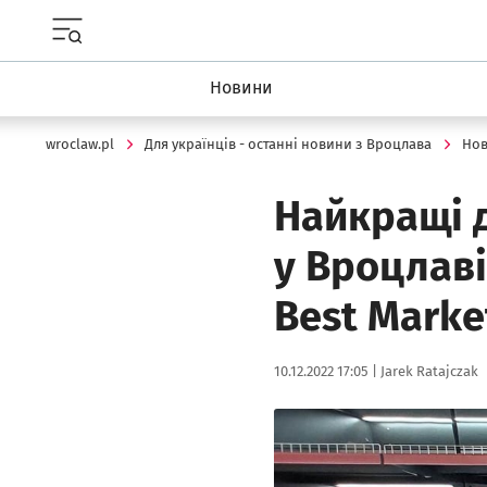
Menu główne portalu wroclaw.pl
Новини
wroclaw.pl
Для українців - останні новини з Вроцлава
Но
Найкращі д
у Вроцлаві
Best Marke
Data publikacji:
Autor:
10.12.2022 17:05 |
Jarek Ratajczak
Kliknij, aby zobaczyć galer