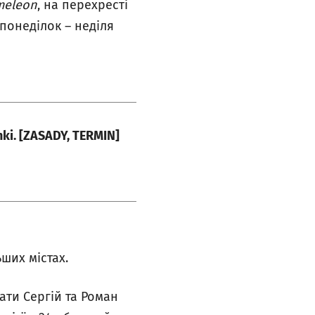
meleon
, на перехресті
 понеділок – неділя
nki. [ZASADY, TERMIN]
ших містах.
ати Сергій та Роман