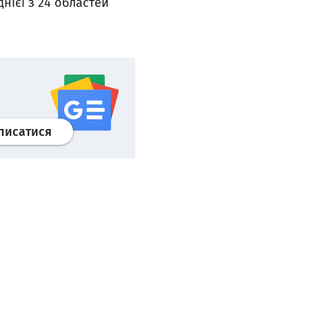
нієї з 24 областей
Профіль
google news
wroclaw.pl сервіс
писатися