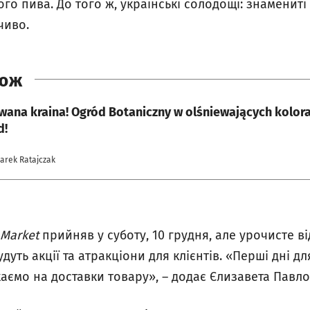
го пива. До того ж, українські солодощі: знамениті 
чиво.
КОЖ
wana kraina! Ogród Botaniczny w olśniewających kolora
d!
Jarek Ratajczak
 Market
прийняв у суботу, 10 грудня, але урочисте в
Будуть акції та атракціони для клієнтів. «Перші дні дл
каємо на доставки товару», – додає Єлизавета Павло