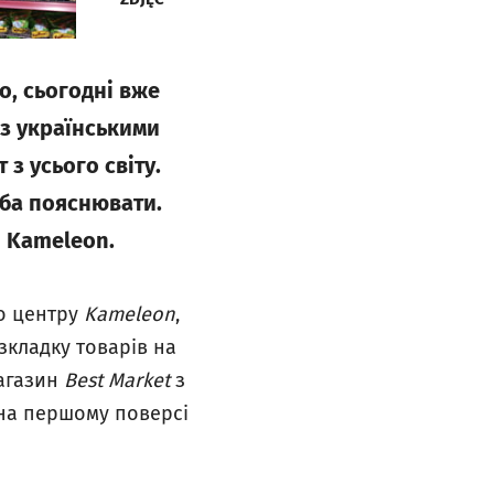
о, сьогодні вже
з українськими
з усього світу.
реба пояснювати.
і Kameleon.
о центру
Kameleon
,
зкладку товарів на
магазин
Best Market
з
на першому поверсі