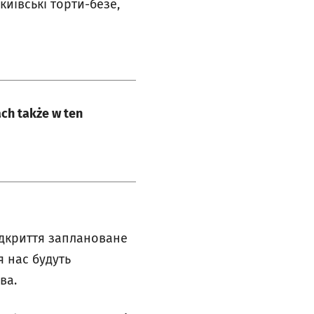
київські торти-безе,
ch także w ten
ідкриття заплановане
я нас будуть
ва.