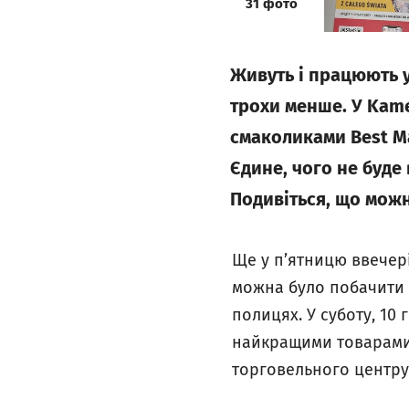
galeria
31
фото
Живуть і працюють у
трохи менше. У Kam
смаколиками Best Ma
Єдине, чого не буде 
Подивіться, що можн
Ще у п’ятницю ввечер
можна було побачити 
полицях. У суботу, 10
найкращими товарами 
торговельного центр