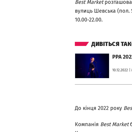
Best Market
розташова
вулиць Шевська (пол. 
10.00-22.00.
ДИВІТЬСЯ ТА
otworzy się w nowej karcie
PPA 2023
10.12.2022
|
До кінця 2022 року
Bes
Компанія
Best Market
б