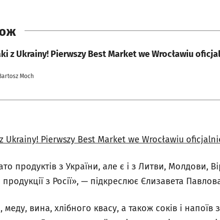
КОЖ
i z Ukrainy! Pierwszy Best Market we Wrocławiu oficjal
Bartosz Moch
z Ukrainy! Pierwszy Best Market we Wrocławiu oficjalni
то продуктів з України, але є і з Литви, Молдови, Вір
 продукції з Росії», — підкреслює Єлизавета Павлова
 меду, вина, хлібного квасу, а також соків і напоїв з