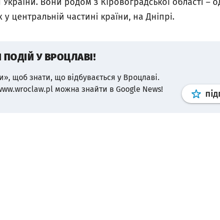
України. Вони родом з Кіровоградської області – од
 у центральній частині країни, на Дніпрі.
І ПОДІЙ У ВРОЦЛАВІ!
и», щоб знати, що відбувається у Вроцлаві.
www.wroclaw.pl можна знайти в Google News!
під