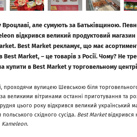
 Вроцлаві, але сумують за Батьківщиною. Певн
eleon відкрився великий продуктовий магазин 
rket. Best Market рекламує, що має асортимент 
в Best Market, – це товарів з Росії. Чому? Не т
а купити в Best Market у торговельному центр
і, проходячи вулицею Шевською біля торговельног
за великими вітринами останні приготування та ро
 грудня цього року відкрився великий український 
польського східного сусіда.
Best Market
відкрився 
у
Kameleon
.