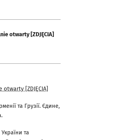
nie otwarty [ZDJĘCIA]
e otwarty [ZDJĘCIA]
менії та Грузії. Єдине,
.
 України та