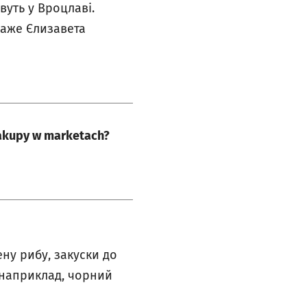
вуть у Вроцлаві.
 каже
Єлизавета
akupy w marketach?
ну рибу, закуски до
, наприклад, чорний