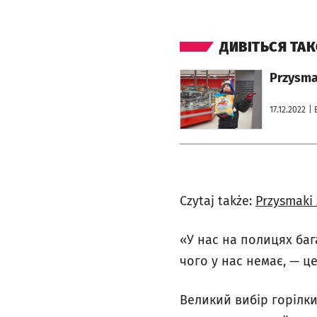
ДИВІТЬСЯ ТА
otworzy się w nowej karcie
Przysmak
17.12.2022
| 
Czytaj także:
Przysmaki 
«У нас на полицях бага
чого у нас немає, — це
Великий вибір горілки,