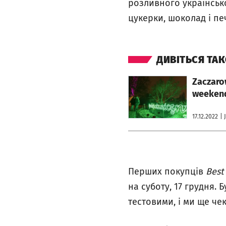
розливного українсько
цукерки, шоколад і пе
ДИВІТЬСЯ ТА
otworzy się w nowej karcie
Zaczaro
weeken
17.12.2022
| 
Перших покупців
Best
на суботу, 17 грудня. 
тестовими, і ми ще че