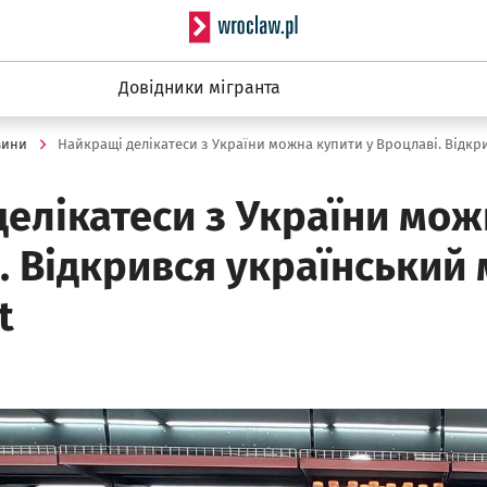
Serwis informacyjny wro
Довідники мігранта
вини
елікатеси з України мож
. Відкрився український
t
ię