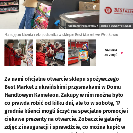
Oleksandr Poliakovsky / Redakcja www.wroclaw.pl
Na zdjęciu klienta i ekspedientka w sklepie Best Market we Wrocławiu
GALERIA
30
ZDJĘĆ
Za nami oficjalne otwarcie sklepu spożywczego
Best Market z ukraińskimi przysmakami w Domu
Handlowym Kameleon. Zakupy w nim można było
co prawda robić od kilku dni, ale to w sobotę, 17
grudnia klienci mogli liczyć na specjalne promocje i
ciekawe prezenty na otwarcie. Zobaczcie galerię
zdjęć z inauguracji i sprawdźcie, co można kupić w