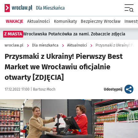
Serwis informacyjny wroclaw.pl podserwis: Dla mieszkańca
Menu
WAKACJE
Aktualności
Komunikaty
Bezpieczny Wrocław
Inwest
Z MIASTA
Wrocławska Potańcówka za nami. Zobaczcie zdjęcia
wroclaw.pl
Dla mieszkańca
Aktualności
Przysmaki z Ukrainy! Pierwszy Best
Market we Wrocławiu oficjalnie
otwarty [ZDJĘCIA]
Data publikacji:
Autor:
artykuł
17.12.2022 17:00 |
Bartosz Moch
Udostępnij
Kliknij, aby zobaczyć galerię