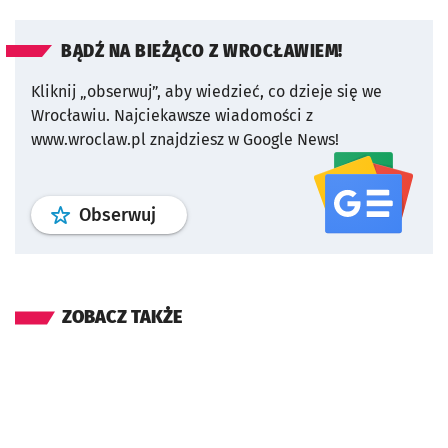
BĄDŹ NA BIEŻĄCO Z WROCŁAWIEM!
Kliknij „obserwuj”, aby wiedzieć, co dzieje się we
Wrocławiu.
Najciekawsze wiadomości z
www.wroclaw.pl znajdziesz w Google News!
profil
google news
serwisu wroclaw
Obserwuj
ZOBACZ TAKŻE