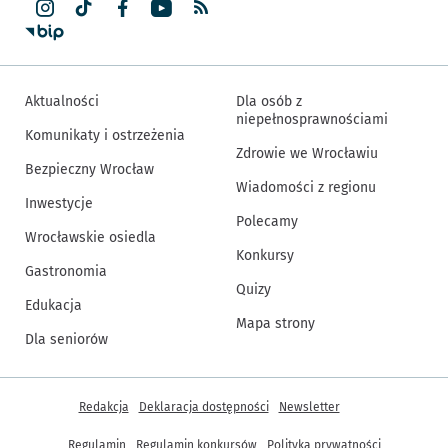
Aktualności
Dla osób z
niepełnosprawnościami
Komunikaty i ostrzeżenia
Zdrowie we Wrocławiu
Bezpieczny Wrocław
Wiadomości z regionu
Inwestycje
Polecamy
Wrocławskie osiedla
Konkursy
Gastronomia
Quizy
Edukacja
Mapa strony
Dla seniorów
Inne informacje
Redakcja
Deklaracja dostępności
Newsletter
Regulamin
Regulamin konkursów
Polityka prywatności