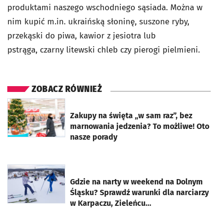
produktami naszego wschodniego sąsiada. Można w
nim kupić m.in. ukraińską słoninę, suszone ryby,
przekąski do piwa, kawior z jesiotra lub
pstrąga, czarny litewski chleb czy pierogi pielmieni.
ZOBACZ RÓWNIEŻ
otworzy się w nowej karcie
Zakupy na święta „w sam raz”, bez
marnowania jedzenia? To możliwe! Oto
nasze porady
otworzy się w nowej karcie
Gdzie na narty w weekend na Dolnym
Śląsku? Sprawdź warunki dla narciarzy
w Karpaczu, Zieleńcu...