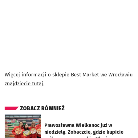
Więcej informacji o sklepie Best Market we Wrocławiu
znajdziecie tutaj.
ZOBACZ RÓWNIEŻ
otworzy się w nowej karcie
Prawosławna Wielkanoc już w
niedzielę. Zobaczcie, gdzie kupicie