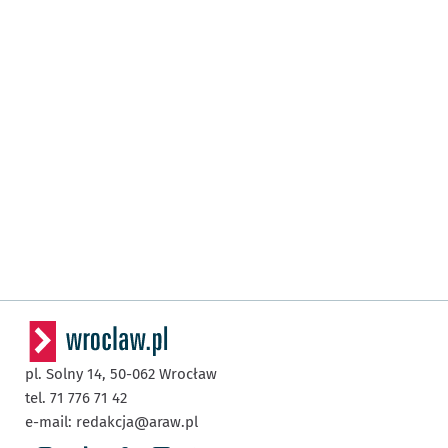
pl. Solny 14,
50-062
Wrocław
tel. 71 776 71 42
e-mail:
redakcja@araw.pl