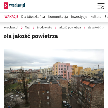
Serwis informacyjny wroclaw.pl
Menu
WAKACJE
Dla Mieszkańca
Komunikacja
Inwestycje
Kultura
Sp
wroclaw.pl
Tagi
środowisko
jakość powietrza
zła jakość powi
zła jakość powietrza