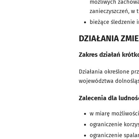
możliwych zachowań
zanieczyszczeń, w 
bieżące śledzenie 
DZIAŁANIA ZMI
Zakres działań krót
Działania określone pr
województwa dolnośląs
Zalecenia dla ludnośc
w miarę możliwości
ograniczenie korz
ograniczenie spala