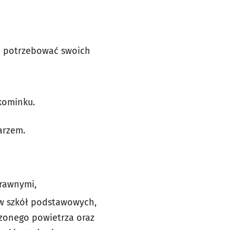
 i potrzebować swoich
 kominku.
arzem.
rawnymi,
ów szkół podstawowych,
zonego powietrza oraz