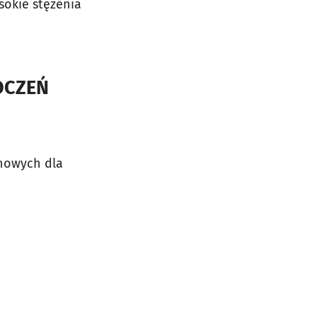
sokie stężenia
OCZEŃ
inowych dla