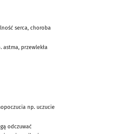
lność serca, choroba
 astma, przewlekła
opoczucia np. uczucie
ogą odczuwać