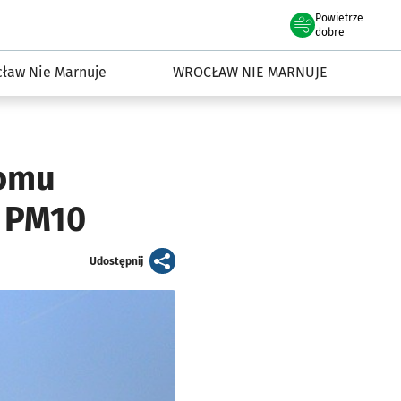
Powietrze
we Wrocławiu
dowisko we Wrocławiu
dobre
ław Nie Marnuje
WROCŁAW NIE MARNUJE
iomu
o PM10
artykuł
Udostępnij