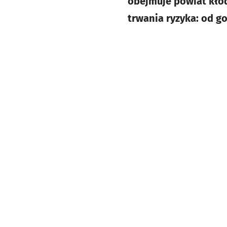
obejmuje powiat kłod
trwania ryzyka: od god