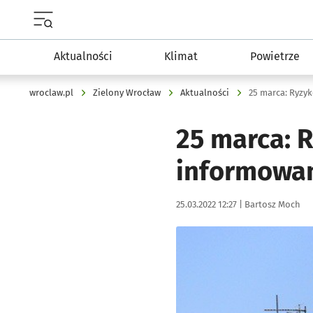
Menu główne portalu wroclaw.pl
Aktualności
Klimat
Powietrze
wroclaw.pl
Zielony Wrocław
Aktualności
25 marca: 
informowan
Data publikacji:
Autor:
25.03.2022 12:27 |
Bartosz Moch
Kliknij, aby powiększyć