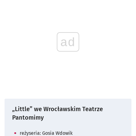
ad
„Little” we Wrocławskim Teatrze
Pantomimy
reżyseria: Gosia Wdowik