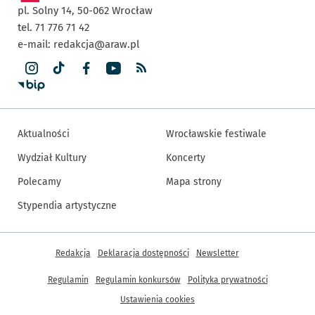
pl. Solny 14,
50-062
Wrocław
tel. 71 776 71 42
e-mail:
redakcja@araw.pl
Aktualności
Wrocławskie festiwale
Wydział Kultury
Koncerty
Polecamy
Mapa strony
Stypendia artystyczne
Inne informacje
Redakcja
Deklaracja dostępności
Newsletter
Regulamin
Regulamin konkursów
Polityka prywatności
Ustawienia cookies