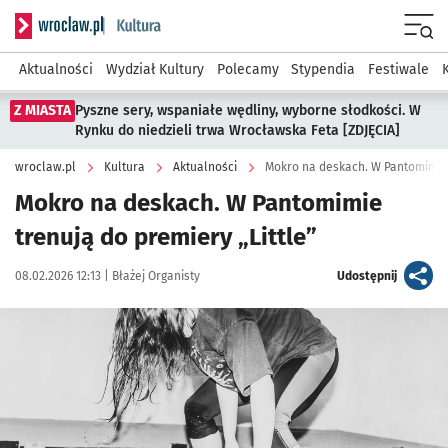
Serwis informacyjny wroclaw.pl podserwis: Kultura
Menu
Aktualności
Wydział Kultury
Polecamy
Stypendia
Festiwale
Z MIASTA
Pyszne sery, wspaniałe wędliny, wyborne słodkości. W
Rynku do niedzieli trwa Wrocławska Feta [ZDJĘCIA]
wroclaw.pl
Kultura
Aktualności
Mokro na deskach. W Pantomimie t
Mokro na deskach. W Pantomimie
trenują do premiery „Little”
Data publikacji:
Autor:
artykuł
08.02.2026 12:13 |
Błażej Organisty
Udostępnij
Kliknij, aby zobaczyć galerię