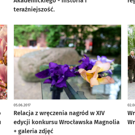
Akademickiego - historia i
re
teraźniejszość.
05.06.2017
02.0
o
Relacja z wręczenia nagród w XIV
Wr
u
edycji konkursu Wrocławska Magnolia
Wr
+ galeria zdjęć