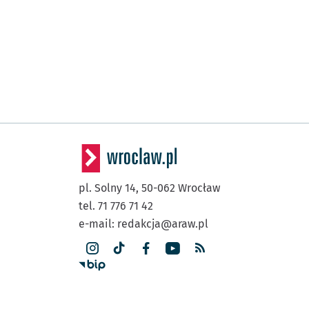
pl. Solny 14,
50-062
Wrocław
tel. 71 776 71 42
e-mail:
redakcja@araw.pl