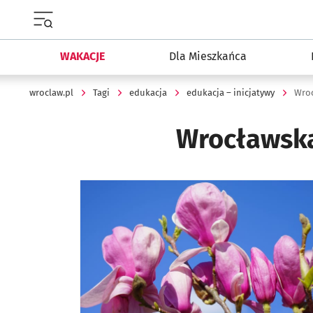
Menu główne portalu wroclaw.pl
WAKACJE
Dla Mieszkańca
wroclaw.pl
Tagi
edukacja
edukacja – inicjatywy
Wroc
Wrocławsk