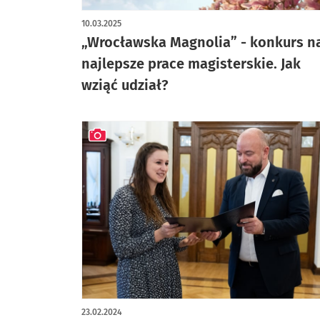
10.03.2025
„Wrocławska Magnolia” - konkurs n
najlepsze prace magisterskie. Jak
wziąć udział?
artykuł z galerią zdjęć
23.02.2024