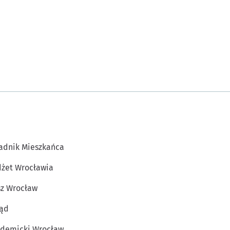
adnik Mieszkańca
żet Wrocławia
z Wrocław
ąd
demicki Wrocław