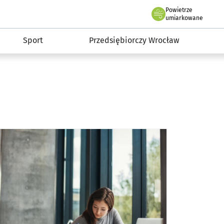
claw.pl
Powietrze
we Wrocławiu
umiarkowane
Sport
Przedsiębiorczy Wrocław