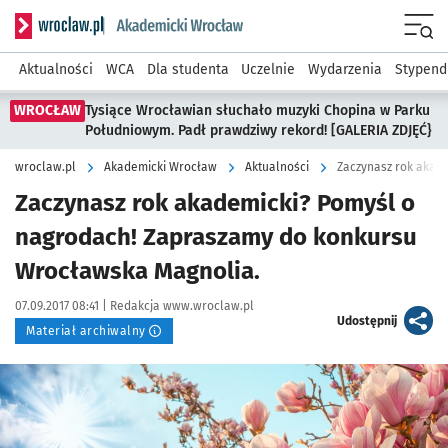
Serwis informacyjny wroclaw.pl podserwis: Akademicki Wro
Men
Aktualności
WCA
Dla studenta
Uczelnie
Wydarzenia
Stypend
WROCŁAW
Tysiące Wrocławian słuchało muzyki Chopina w Parku
Południowym. Padł prawdziwy rekord! [GALERIA ZDJĘĆ}
wroclaw.pl
Akademicki Wrocław
Aktualności
Zaczynasz rok akademicki? Pomyśl o
nagrodach! Zapraszamy do konkursu
Wrocławska Magnolia.
Data publikacji:
Autor:
07.09.2017 08:41 |
Redakcja www.wroclaw.pl
artykuł
Udostępnij
Materiał archiwalny
Kliknij, aby powiększyć