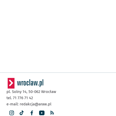
pl. Solny 14,
50-062
Wrocław
tel. 71 776 71 42
e-mail:
redakcja@araw.pl