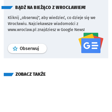
BĄDŹ NA BIEŻĄCO Z WROCŁAWIEM!
Kliknij „obserwuj”, aby wiedzieć, co dzieje się we
Wrocławiu.
Najciekawsze wiadomości z
www.wroclaw.pl znajdziesz w Google News!
profil
google news
serwisu wroclaw
Obserwuj
ZOBACZ TAKŻE