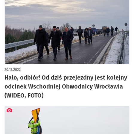
artykuł z galerią zdjęć
20.12.2022
Halo, odbiór! Od dziś przejezdny jest kolejny
odcinek Wschodniej Obwodnicy Wrocławia
(WIDEO, FOTO)