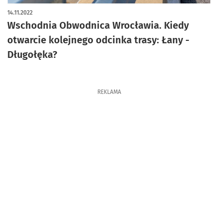
artykuł z galerią zdjęć
14.11.2022
Wschodnia Obwodnica Wrocławia. Kiedy
otwarcie kolejnego odcinka trasy: Łany -
Długołęka?
REKLAMA