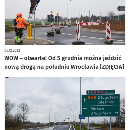
artykuł z galerią zdjęć
05.12.2022
WOW – otwarte! Od 5 grudnia można jeździć
nową drogą na południu Wrocławia [ZDJĘCIA]