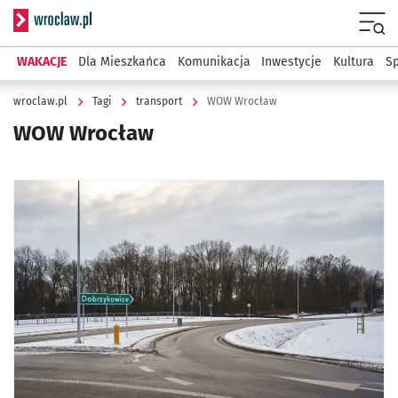
Serwis informacyjny wroclaw.pl
Menu
WAKACJE
Dla Mieszkańca
Komunikacja
Inwestycje
Kultura
Sp
wroclaw.pl
Tagi
transport
WOW Wrocław
WOW Wrocław