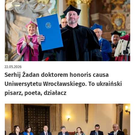
artykuł z galerią zdjęć
22.05.2026
Serhij Żadan doktorem honoris causa
Uniwersytetu Wrocławskiego. To ukraiński
pisarz, poeta, działacz