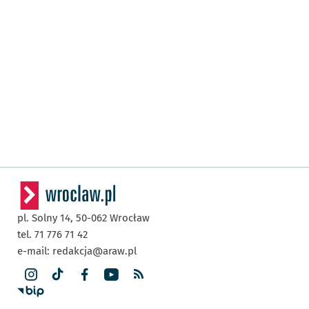
pl. Solny 14,
50-062
Wrocław
tel. 71 776 71 42
e-mail:
redakcja@araw.pl