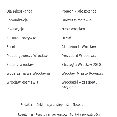
Dla Mieszkańca
Poradnik Mieszkańca
Komunikacja
Budżet Wrocławia
Inwestycje
Nasz Wrocław
Kultura i rozrywka
Urząd
Sport
Akademicki Wrocław
Przedsiębiorczy Wrocław
Prezydent Wrocławia
Zielony Wrocław
Strategia Wrocław 2050
Wydarzenia we Wrocławiu
Wrocław Miasto Równości
Wrocław Rozmawia
Wrocłapki – zaadoptuj
przyjaciela!
Inne informacje
Redakcja
Deklaracja dostępności
Newsletter
Regulamin
Regulamin konkursów
Polityka prywatności