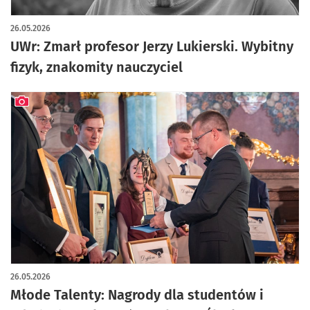
26.05.2026
UWr: Zmarł profesor Jerzy Lukierski. Wybitny
fizyk, znakomity nauczyciel
artykuł z galerią zdjęć
26.05.2026
Młode Talenty: Nagrody dla studentów i