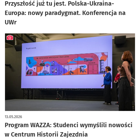
Przyszłość już tu jest. Polska-Ukraina-
Europa: nowy paradygmat. Konferencja na
UWr
artykuł z galerią zdjęć
13.05.2026
Program WAZZA: Studenci wymyślili nowości
w Centrum Historii Zajezdnia