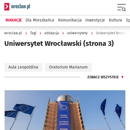
Serwis informacyjny wroclaw.pl
Menu
WAKACJE
Dla Mieszkańca
Komunikacja
Inwestycje
Kultura
Sp
wroclaw.pl
Tagi
edukacja
uniwersytety
Uniwersytet Wrocław
Uniwersytet Wrocławski
(strona 3)
Aula Leopoldina
Oratorium Marianum
ZOBACZ WSZYSTKIE