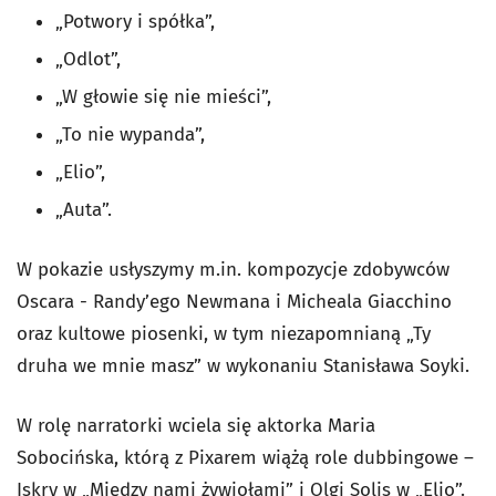
„Potwory i spółka”,
„Odlot”,
„W głowie się nie mieści”,
„To nie wypanda”,
„Elio”,
„Auta”.
W pokazie usłyszymy m.in. kompozycje zdobywców
Oscara - Randy’ego Newmana i Micheala Giacchino
oraz kultowe piosenki, w tym niezapomnianą „Ty
druha we mnie masz” w wykonaniu Stanisława Soyki.
W rolę narratorki wciela się aktorka Maria
Sobocińska, którą z Pixarem wiążą role dubbingowe –
Iskry w „Między nami żywiołami” i Olgi Solis w „Elio”.