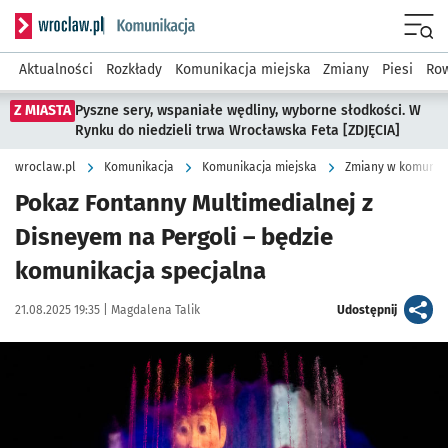
Serwis informacyjny wroclaw.pl podserwis: Komunikacja
Menu
Aktualności
Rozkłady
Komunikacja miejska
Zmiany
Piesi
Row
Z MIASTA
Pyszne sery, wspaniałe wędliny, wyborne słodkości. W
Rynku do niedzieli trwa Wrocławska Feta [ZDJĘCIA]
wroclaw.pl
Komunikacja
Komunikacja miejska
Zmiany w komunika
Pokaz Fontanny Multimedialnej z
Disneyem na Pergoli – będzie
komunikacja specjalna
Data publikacji:
Autor:
artykuł
21.08.2025 19:35 |
Magdalena Talik
Udostępnij
Kliknij, aby powiększyć