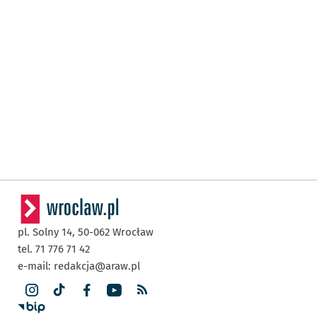
pl. Solny 14,
50-062
Wrocław
tel. 71 776 71 42
e-mail:
redakcja@araw.pl