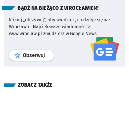
BĄDŹ NA BIEŻĄCO Z WROCŁAWIEM!
Kliknij „obserwuj”, aby wiedzieć, co dzieje się we
Wrocławiu.
Najciekawsze wiadomości z
www.wroclaw.pl znajdziesz w Google News!
profil
google news
serwisu wroclaw
Obserwuj
ZOBACZ TAKŻE