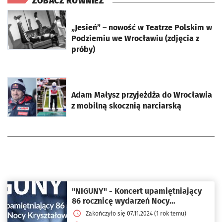
ZOBACZ RÓWNIEŻ
otworzy się w nowej karcie
„Jesień” – nowość w Teatrze Polskim w
Podziemiu we Wrocławiu (zdjęcia z
próby)
otworzy się w nowej karcie
Adam Małysz przyjeżdża do Wrocławia
z mobilną skocznią narciarską
"NIGUNY" - Koncert upamiętniający
86 rocznicę wydarzeń Nocy
Kryształowej
Zakończyło się 07.11.2024 (1 rok temu)