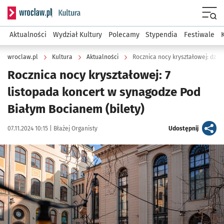
Serwis informacyjny wroclaw.pl podserwis: Kultura
Menu
Aktualności
Wydział Kultury
Polecamy
Stypendia
Festiwale
wroclaw.pl
Kultura
Aktualności
Rocznica nocy kryształowej: dziś 
Rocznica nocy kryształowej: 7
listopada koncert w synagodze Pod
Białym Bocianem (bilety)
Data publikacji:
Autor:
artykuł
07.11.2024 10:15 |
Błażej Organisty
Udostępnij
Kliknij, aby powiększyć