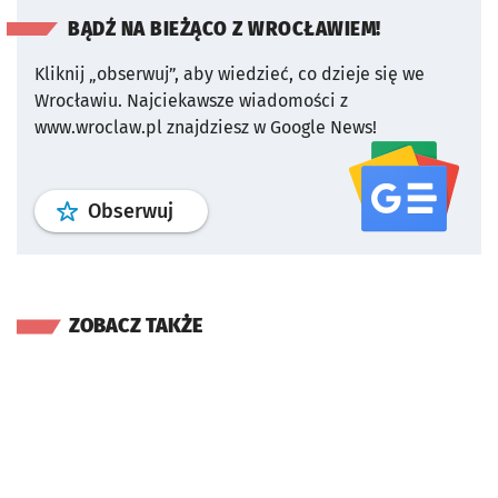
BĄDŹ NA BIEŻĄCO Z WROCŁAWIEM!
Kliknij „obserwuj”, aby wiedzieć, co dzieje się we
Wrocławiu.
Najciekawsze wiadomości z
www.wroclaw.pl znajdziesz w Google News!
profil
google news
serwisu wroclaw
Obserwuj
ZOBACZ TAKŻE