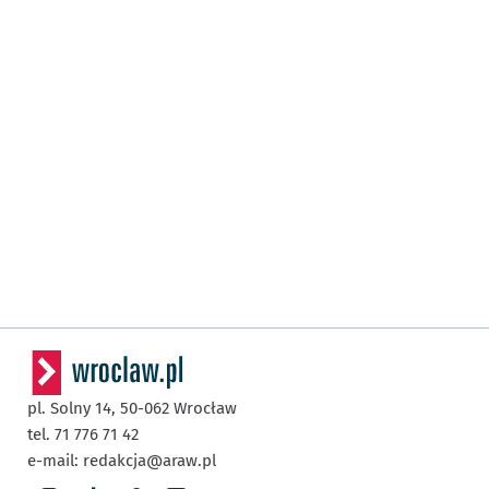
pl. Solny 14,
50-062
Wrocław
tel. 71 776 71 42
e-mail:
redakcja@araw.pl