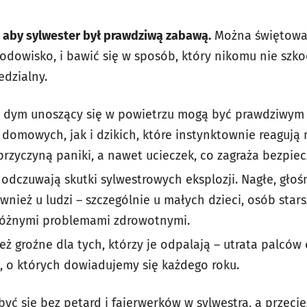
, aby sylwester był prawdziwą zabawą.
Można świętować
środowisko, i bawić się w sposób, który nikomu nie szko
dzialny.
cy dym unoszący się w powietrzu mogą być prawdziwym
 domowych, jak i dzikich, które instynktownie reagują 
rzyczyną paniki, a nawet ucieczek, co zagraża bezpi
a odczuwają skutki sylwestrowych eksplozji. Nagłe, gło
nież u ludzi – szczególnie u małych dzieci, osób stars
 różnymi problemami zdrowotnymi.
eż groźne dla tych, którzy je odpalają – utrata palców
, o których dowiadujemy się każdego roku.
być się bez petard i fajerwerków w sylwestra, a przec