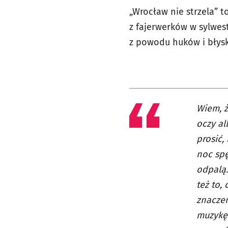
„Wrocław nie strzela” 
z fajerwerków w sylwest
z powodu huków i błys
Wiem, ż
oczy al
prosić,
noc spę
odpalą.
też to,
znaczen
muzykę.