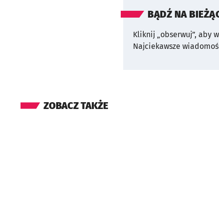
BĄDŹ NA BIEŻĄ
Kliknij „obserwuj”, aby 
Najciekawsze wiadomośc
ZOBACZ TAKŻE