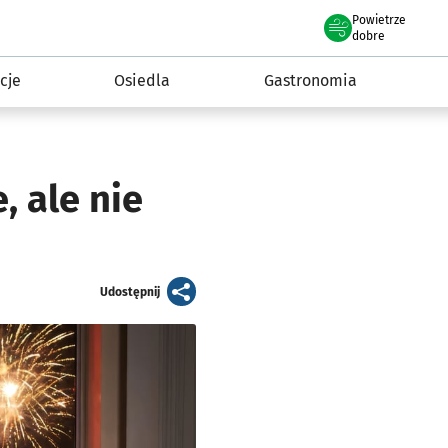
Powietrze
we Wrocławiu
 mieszkańca
dobre
cje
Osiedla
Gastronomia
, ale nie
artykuł
Udostępnij