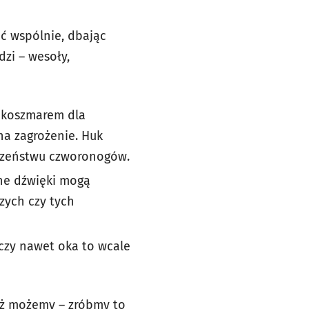
 wspólnie, dbając
dzi – wesoły,
 koszmarem dla
na zagrożenie. Huk
eczeństwu czworonogów.
śne dźwięki mogą
zych czy tych
 czy nawet oka to wcale
ież możemy – zróbmy to