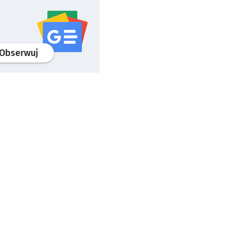
profil
google news
serwisu wroclaw.pl
Obserwuj