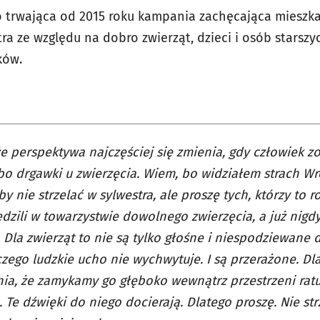
to trwająca od 2015 roku kampania zachęcająca mieszk
ra ze względu na dobro zwierząt, dzieci i osób starszyc
ków.
e perspektywa najczęściej się zmienia, gdy człowiek 
bo drgawki u zwierzęcia. Wiem, bo widziałem strach Wr
 by nie strzelać w sylwestra, ale proszę tych, którzy to r
dzili w towarzystwie dowolnego zwierzęcia, a już nigdy
 Dla zwierząt to nie są tylko głośne i niespodziewane d
 czego ludzkie ucho nie wychwytuje. I są przerażone. D
ia, że zamykamy go głęboko wewnątrz przestrzeni rat
 Te dźwięki do niego docierają. Dlatego proszę. Nie st