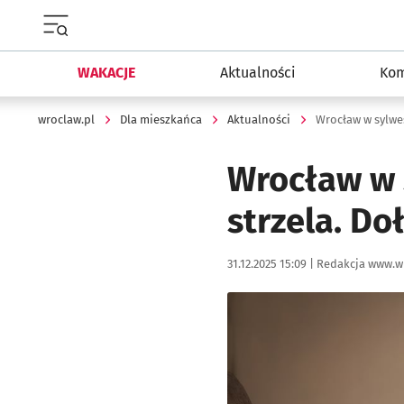
Menu główne portalu wroclaw.pl
WAKACJE
Aktualności
Kom
wroclaw.pl
Dla mieszkańca
Aktualności
Wrocław w sylwest
Wrocław w s
strzela. Doł
Data publikacji:
Autor:
31.12.2025 15:09 |
Redakcja www.w
Kliknij, aby powiększyć