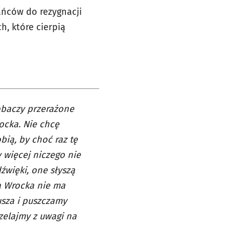
ańców do rezygnacji
h, które cierpią
zobaczy przerażone
ocka. Nie chcę
obią, by choć raz tę
 więcej niczego nie
źwięki, one słyszą
la Wrocka nie ma
usza i puszczamy
rzelajmy z uwagi na