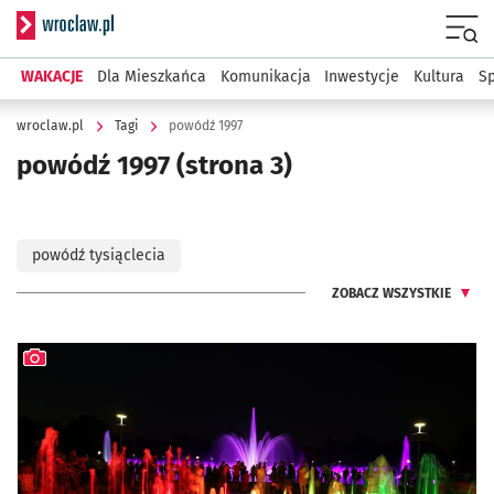
Serwis informacyjny wroclaw.pl
Menu
WAKACJE
Dla Mieszkańca
Komunikacja
Inwestycje
Kultura
Sp
wroclaw.pl
Tagi
powódź 1997
powódź 1997
(strona 3)
powódź tysiąclecia
ZOBACZ WSZYSTKIE