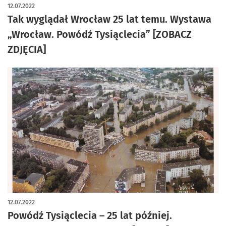
artykuł z galerią zdjęć
12.07.2022
Tak wyglądał Wrocław 25 lat temu. Wystawa
„Wrocław. Powódź Tysiąclecia” [ZOBACZ
ZDJĘCIA]
12.07.2022
Powódź Tysiąclecia – 25 lat później.