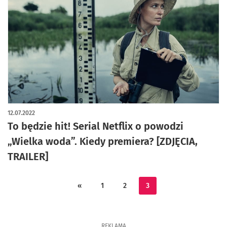
artykuł z galerią zdjęć
12.07.2022
To będzie hit! Serial Netflix o powodzi
„Wielka woda”. Kiedy premiera? [ZDJĘCIA,
TRAILER]
«
1
2
3
REKLAMA