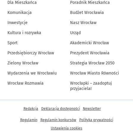
Dla Mieszkańca
Poradnik Mieszkańca
Komunikacja
Budżet Wrocławia
Inwestycje
Nasz Wrocław
Kultura i rozrywka
Urząd
Sport
Akademicki Wrocław
Przedsiębiorczy Wrocław
Prezydent Wrocławia
Zielony Wrocław
Strategia Wrocław 2050
Wydarzenia we Wrocławiu
Wrocław Miasto Równości
Wrocław Rozmawia
Wrocłapki – zaadoptuj
przyjaciela!
Inne informacje
Redakcja
Deklaracja dostępności
Newsletter
Regulamin
Regulamin konkursów
Polityka prywatności
Ustawienia cookies