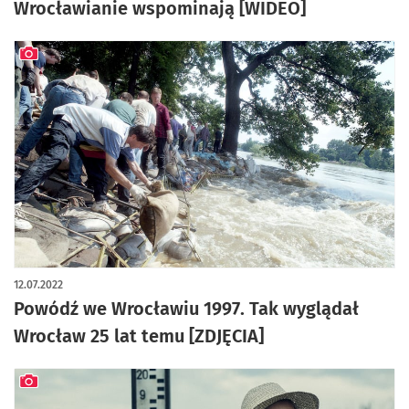
Wrocławianie wspominają [WIDEO]
artykuł z galerią zdjęć
12.07.2022
Powódź we Wrocławiu 1997. Tak wyglądał
Wrocław 25 lat temu [ZDJĘCIA]