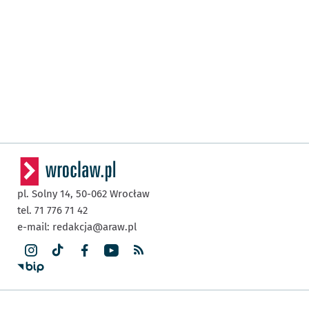
pl. Solny 14,
50-062
Wrocław
tel. 71 776 71 42
e-mail:
redakcja@araw.pl