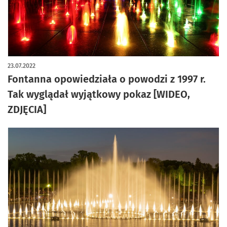
artykuł z galerią zdjęć
23.07.2022
Fontanna opowiedziała o powodzi z 1997 r.
Tak wyglądał wyjątkowy pokaz [WIDEO,
ZDJĘCIA]