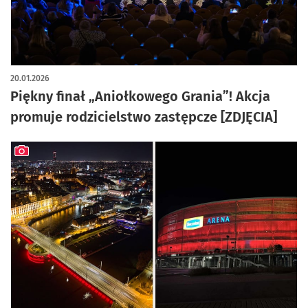
artykuł z galerią zdjęć
20.01.2026
Piękny finał „Aniołkowego Grania”! Akcja
promuje rodzicielstwo zastępcze [ZDJĘCIA]