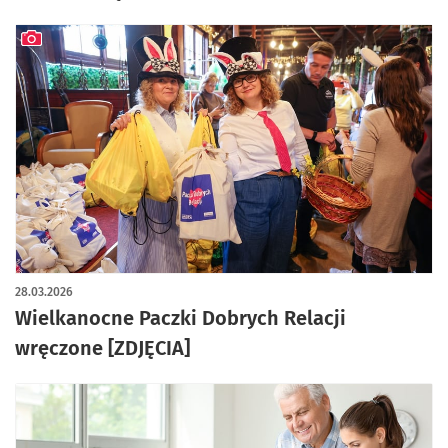
artykuł z galerią zdjęć
28.03.2026
Wielkanocne Paczki Dobrych Relacji
wręczone [ZDJĘCIA]