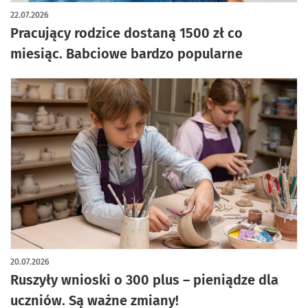
artykuł z galerią zdjęć
22.07.2026
Pracujący rodzice dostaną 1500 zł co
miesiąc. Babciowe bardzo popularne
20.07.2026
Ruszyły wnioski o 300 plus – pieniądze dla
uczniów. Są ważne zmiany!