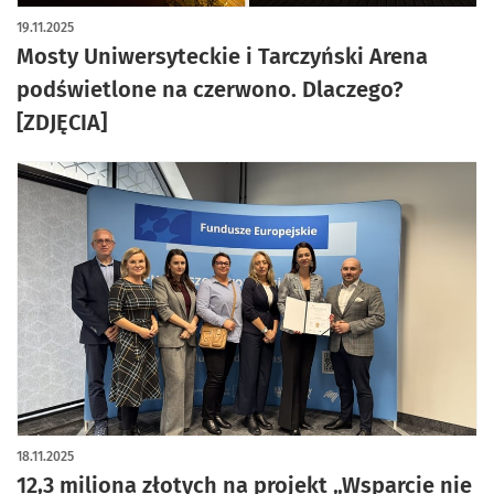
artykuł z galerią zdjęć
19.11.2025
Mosty Uniwersyteckie i Tarczyński Arena
podświetlone na czerwono. Dlaczego?
[ZDJĘCIA]
18.11.2025
12,3 miliona złotych na projekt „Wsparcie nie