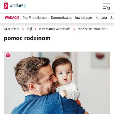
Serwis informacyjny wroclaw.pl
Menu
WAKACJE
Dla Mieszkańca
Komunikacja
Inwestycje
Kultura
Sp
wroclaw.pl
Tagi
mieszkańcy Wrocławia
rodzice we Wrocławiu
pomoc rodzinom