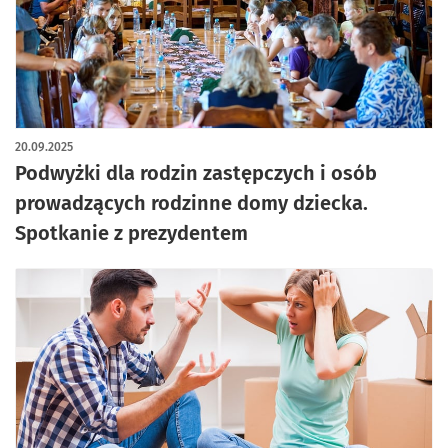
artykuł z galerią zdjęć
20.09.2025
Podwyżki dla rodzin zastępczych i osób
prowadzących rodzinne domy dziecka.
Spotkanie z prezydentem