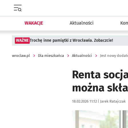
Menu główne portalu wroclaw.pl
WAKACJE
Aktualności
Kom
WAŻNE
Trochę inne pamiątki z Wrocławia. Zobaczcie!
wroclaw.pl
Dla mieszkańca
Aktualności
Jest nowy dodate
Renta socj
można skła
Data publikacji:
Autor:
18.02.2026 11:12 |
Jarek Ratajczak
Kliknij, aby powiększyć