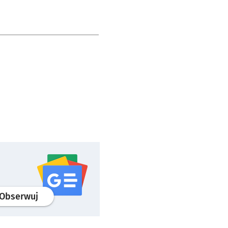
profil
google news
serwisu wroclaw.pl
Obserwuj