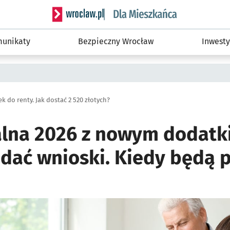
Serwis informacyjny wroclaw.pl podserwis: Dla
unikaty
Bezpieczny Wrocław
Inwesty
k do renty. Jak dostać 2 520 złotych?
alna 2026 z nowym dodatki
dać wnioski. Kiedy będą 