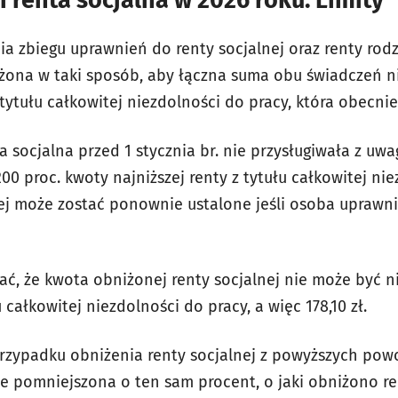
i renta socjalna w 2026 roku. Limity
a zbiegu uprawnień do renty socjalnej oraz renty rod
iżona w taki sposób, aby łączna suma obu świadczeń n
z tytułu całkowitej niezdolności do pracy, która obecnie
ta socjalna przed 1 stycznia br. nie przysługiwała z uwa
00 proc. kwoty najniższej renty z tytułu całkowitej nie
ej może zostać ponownie ustalone jeśli osoba uprawn
ć, że kwota obniżonej renty socjalnej nie może być ni
u całkowitej niezdolności do pracy, a więc 178,10 zł.
 przypadku obniżenia renty socjalnej z powyższych p
e pomniejszona o ten sam procent, o jaki obniżono re