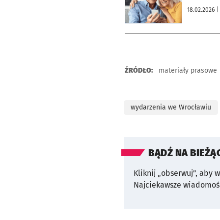
18.02.2026
|
ŹRÓDŁO:
materiały prasowe
wydarzenia we Wrocławiu
BĄDŹ NA BIEŻĄ
Kliknij „obserwuj”, aby 
Najciekawsze wiadomośc