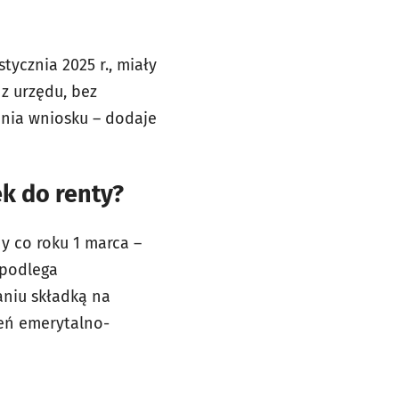
tycznia 2025 r., miały
z urzędu, bez
enia wniosku – dodaje
ek do renty?
y co roku 1 marca –
 podlega
niu składką na
eń emerytalno-