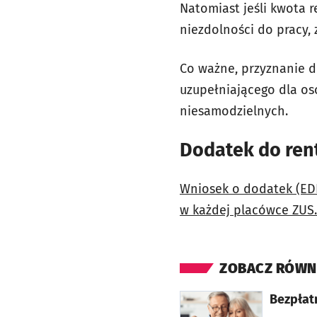
Natomiast jeśli kwota r
niezdolności do pracy, 
Co ważne, przyznanie 
uzupełniającego dla os
niesamodzielnych.
Dodatek do rent
Wniosek o dodatek (EDD-
w każdej placówce ZUS.
ZOBACZ RÓWN
otworzy się w nowej karcie