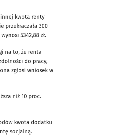
zinnej kwota renty
ie przekraczała 300
 wynosi 5342,88 zł.
gi na to, że renta
zdolności do pracy,
iona zgłosi wniosek w
ższa niż 10 proc.
owodów kwota dodatku
ntę socjalną.