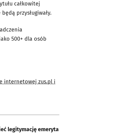
tytułu całkowitej
e będą przysługiwały.
iadczenia
jako 500+ dla osób
 internetowej zus.pl i
Bezpłatne świadczenia zdrowotne i ulgi dla seniorów. Trzeba mieć legitymację emeryta