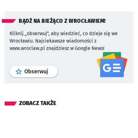
BĄDŹ NA BIEŻĄCO Z WROCŁAWIEM!
Kliknij „obserwuj”, aby wiedzieć, co dzieje się we
Wrocławiu.
Najciekawsze wiadomości z
www.wroclaw.pl znajdziesz w Google News!
profil
google news
serwisu wroclaw
Obserwuj
ZOBACZ TAKŻE