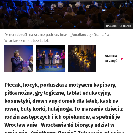
fot. Marek Księżarek
Dzieci i dorośli na scenie podczas finału „Aniołkowego Grania” we
Wrocławskim Teatrze Lalek
GALERIA
81
ZDJĘĆ
Plecak, kocyk, poduszka z motywem kapibary,
piłka nożna, gry logiczne, tablet edukacyjny,
kosmetyki, drewniany domek dla lalek, kask na
rower, buty korki, hulajnoga. To marzenia dzieci z
rodzin zastępczych i ich opiekunów, a spełnili je
Wrocławianie i Wrocławianki biorący udział w