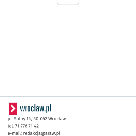
pl. Solny 14,
50-062
Wrocław
tel. 71 776 71 42
e-mail:
redakcja@araw.pl