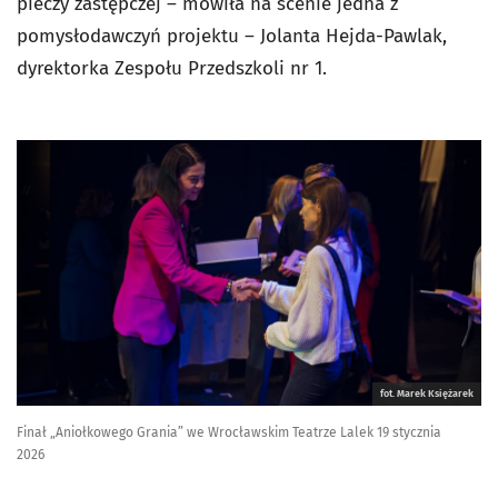
pieczy zastępczej – mówiła na scenie jedna z
pomysłodawczyń projektu – Jolanta Hejda-Pawlak,
dyrektorka Zespołu Przedszkoli nr 1.
fot. Marek Księżarek
Finał „Aniołkowego Grania” we Wrocławskim Teatrze Lalek 19 stycznia
2026