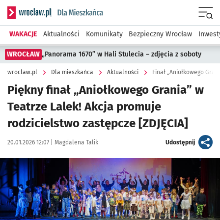
Serwis informacyjny wroclaw.pl podserwis: Dla mieszkańca
Menu
WAKACJE
Aktualności
Komunikaty
Bezpieczny Wrocław
Inwest
WROCŁAW
„Panorama 1670” w Hali Stulecia – zdjęcia z soboty
wroclaw.pl
Dla mieszkańca
Aktualności
Finał „Aniołkowego Grani
Piękny finał „Aniołkowego Grania” w
Teatrze Lalek! Akcja promuje
rodzicielstwo zastępcze [ZDJĘCIA]
Data publikacji:
Autor:
artykuł
20.01.2026 12:07 |
Magdalena Talik
Udostępnij
Kliknij, aby zobaczyć galerię