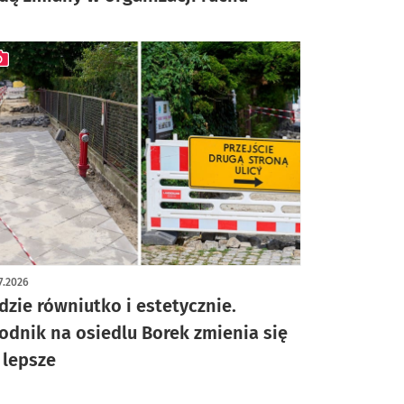
ykuł z galerią zdjęć
7.2026
dzie równiutko i estetycznie.
odnik na osiedlu Borek zmienia się
 lepsze