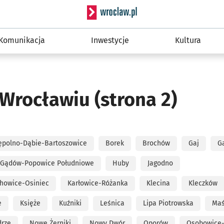
Serwis informacyjny wro
Komunikacja
Inwestycje
Kultura
 Wrocławiu
(strona 2)
ępolno-Dąbie-Bartoszowice
Borek
Brochów
Gaj
G
Gądów-Popowice Południowe
Huby
Jagodno
howice-Osiniec
Karłowice-Różanka
Klecina
Kleczków
e
Księże
Kuźniki
Leśnica
Lipa Piotrowska
Maś
rze
Nowe Żerniki
Nowy Dwór
Oporów
Osobowice-