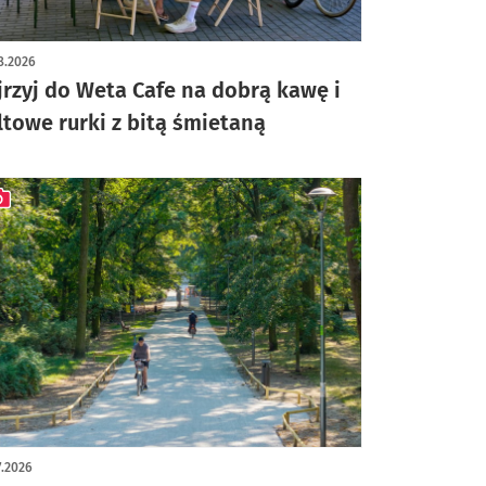
ykuł z galerią zdjęć
8.2026
jrzyj do Weta Cafe na dobrą kawę i
ltowe rurki z bitą śmietaną
ykuł z galerią zdjęć
7.2026