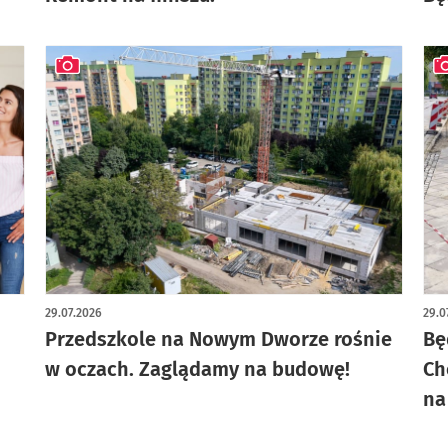
artykuł z galerią zdjęć
art
29.07.2026
29.0
Przedszkole na Nowym Dworze rośnie
Bę
w oczach. Zaglądamy na budowę!
Ch
na