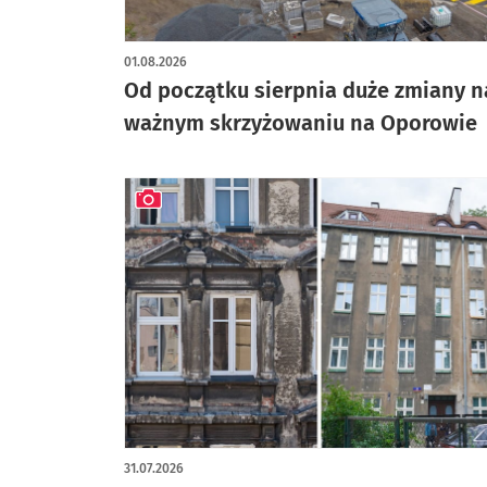
artykuł z galerią zdjęć
01.08.2026
Od początku sierpnia duże zmiany n
ważnym skrzyżowaniu na Oporowie
artykuł z galerią zdjęć
31.07.2026