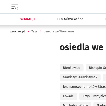
Menu główne portalu wroclaw.pl
WAKACJE
Dla Mieszkańca
wroclaw.pl
Tagi
osiedla we Wrocławiu
osiedla we
Bieńkowice
Biskupin-S
Grabiszyn-Grabiszynek
Jerzmanowo-Jarnołtów-Strac
Kowale
Krzyki-Partynic
Muchobór Wielki
Nadod