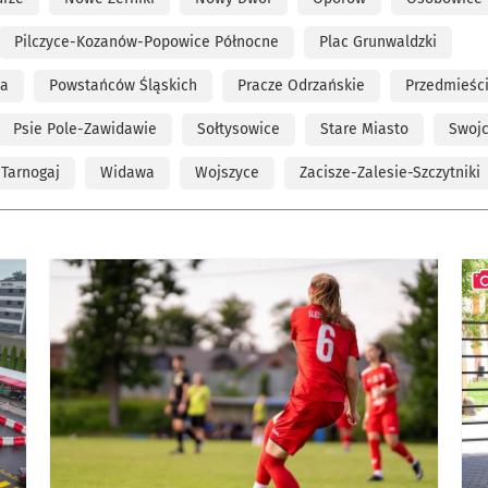
Pilczyce-Kozanów-Popowice Północne
Plac Grunwaldzki
ta
Powstańców Śląskich
Pracze Odrzańskie
Przedmieśc
Psie Pole-Zawidawie
Sołtysowice
Stare Miasto
Swojc
Tarnogaj
Widawa
Wojszyce
Zacisze-Zalesie-Szczytniki