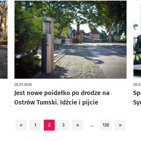
28.07.2026
28.0
Jest nowe poidełko po drodze na
Sp
Ostrów Tumski. Idźcie i pijcie
Sy
«
1
2
3
4
…
130
»