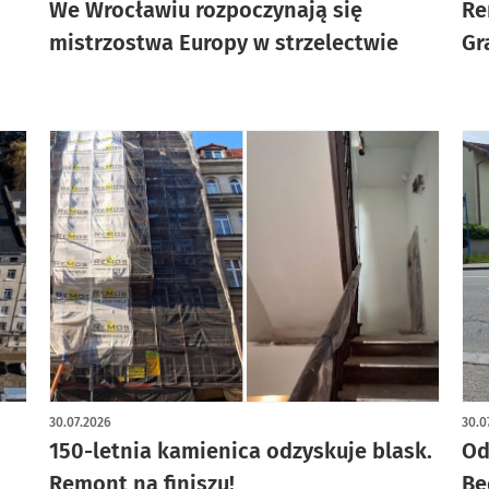
We Wrocławiu rozpoczynają się
Re
mistrzostwa Europy w strzelectwie
Gr
30.07.2026
30.0
150-letnia kamienica odzyskuje blask.
Od
Remont na finiszu!
Bę