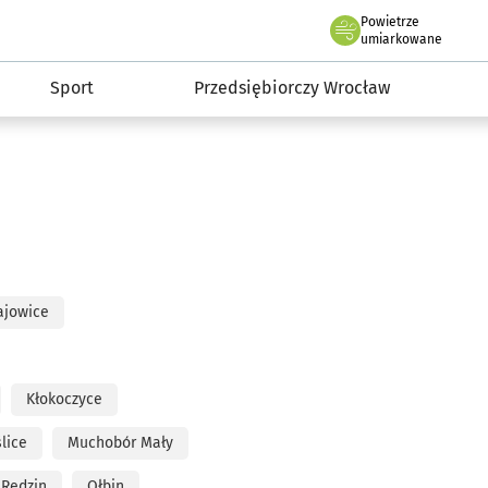
claw.pl
Powietrze
we Wrocławiu
umiarkowane
Sport
Przedsiębiorczy Wrocław
ajowice
Kłokoczyce
lice
Muchobór Mały
Rędzin
Ołbin