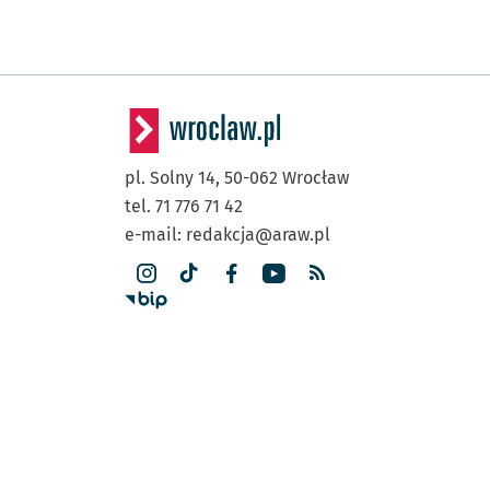
pl. Solny 14,
50-062
Wrocław
tel. 71 776 71 42
e-mail:
redakcja@araw.pl