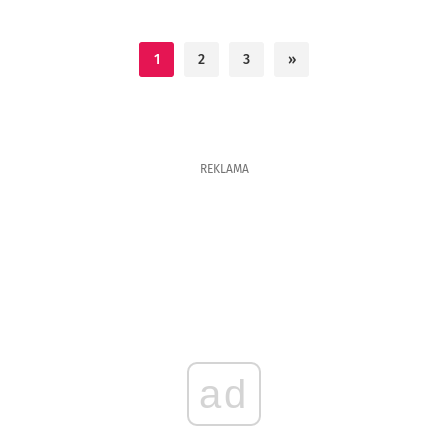
1
2
3
»
REKLAMA
ad