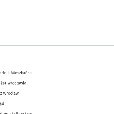
adnik Mieszkańca
żet Wrocławia
z Wrocław
ąd
demicki Wrocław