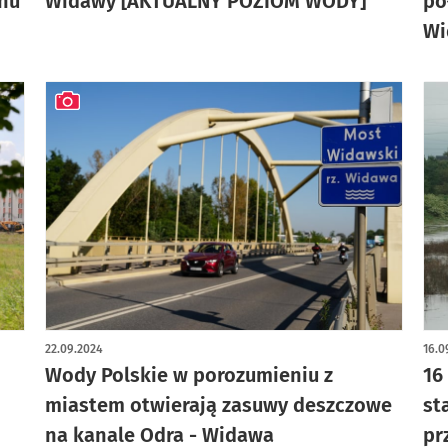
chu
Widawy [AKTUALNY POZIOM WODY]
pó
Wi
artykuł z galerią zdjęć
22.09.2024
16.0
Wody Polskie w porozumieniu z
16
miastem otwierają zasuwy deszczowe
st
na kanale Odra - Widawa
pr