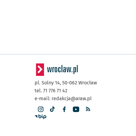
pl. Solny 14,
50-062
Wrocław
tel. 71 776 71 42
e-mail:
redakcja@araw.pl