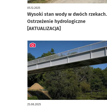
05.12.2025
Wysoki stan wody w dwóch rzekach.
Ostrzeżenie hydrologiczne
[AKTUALIZACJA]
artykuł z galerią zdjęć
25.08.2025