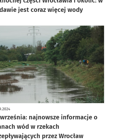
łnocnej części Wrocławia i okolic: w
dawie jest coraz więcej wody
9.2024
 września: najnowsze informacje o
anach wód w rzekach
zepływających przez Wrocław