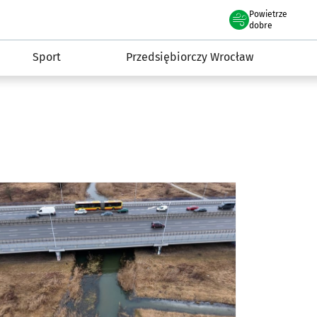
claw.pl
Powietrze
we Wrocławiu
dobre
Sport
Przedsiębiorczy Wrocław