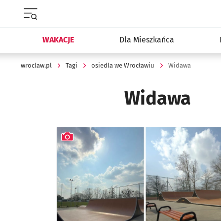
Menu główne portalu wroclaw.pl
WAKACJE
Dla Mieszkańca
wroclaw.pl
Tagi
osiedla we Wrocławiu
Widawa
Widawa