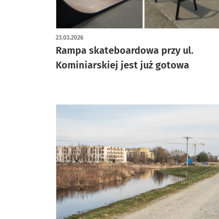
artykuł z galerią zdjęć
23.03.2026
Rampa skateboardowa przy ul.
Kominiarskiej jest już gotowa