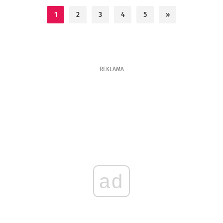
1
2
3
4
5
»
REKLAMA
ad