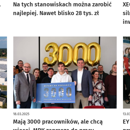
.
Na tych stanowiskach można zarobić
XE
najlepiej. Nawet blisko 28 tys. zł
si
in
18.03.2025
13.0
Mają 3000 pracowników, ale chcą
EY