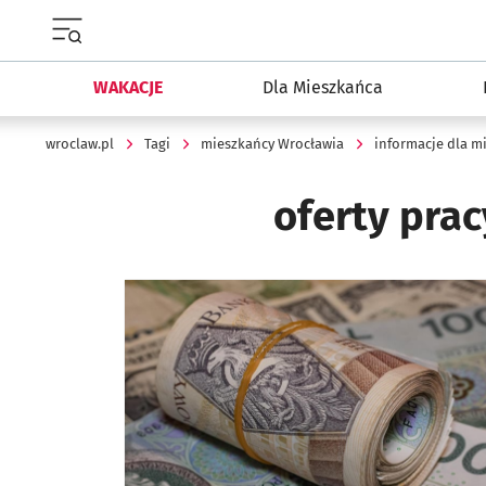
Menu główne portalu wroclaw.pl
WAKACJE
Dla Mieszkańca
wroclaw.pl
Tagi
mieszkańcy Wrocławia
informacje dla m
oferty prac