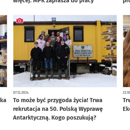
więcej. MPK zaprasza do pracy
pr
artykuł z galerią zdjęć
07.12.2024
23.1
eka
To może być przygoda życia! Trwa
Tr
rekrutacja na 50. Polską Wyprawę
Ek
Antarktyczną. Kogo poszukują?