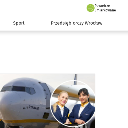
claw.pl
Powietrze
we Wrocławiu
umiarkowane
Sport
Przedsiębiorczy Wrocław