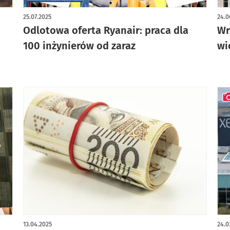
artykuł z galerią zdjęć
25.07.2025
24.0
Odlotowa oferta Ryanair: praca dla
Wr
100 inżynierów od zaraz
wi
art
13.04.2025
24.0