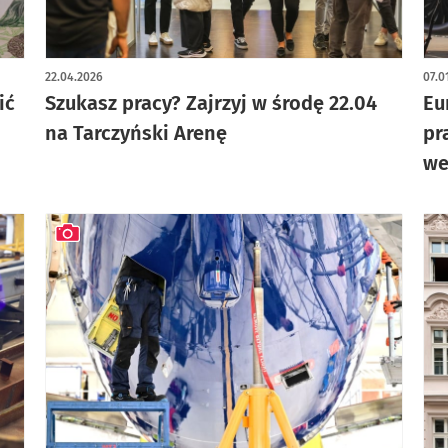
22.04.2026
07.0
ić
Szukasz pracy? Zajrzyj w środę 22.04
Eu
na Tarczyński Arenę
pr
we