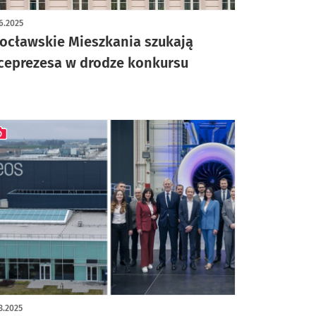
6.2025
ocławskie Mieszkania szukają
ceprezesa w drodze konkursu
ykuł z galerią zdjęć
3.2025