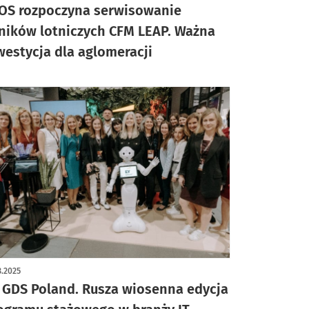
OS rozpoczyna serwisowanie
lników lotniczych CFM LEAP. Ważna
westycja dla aglomeracji
3.2025
 GDS Poland. Rusza wiosenna edycja