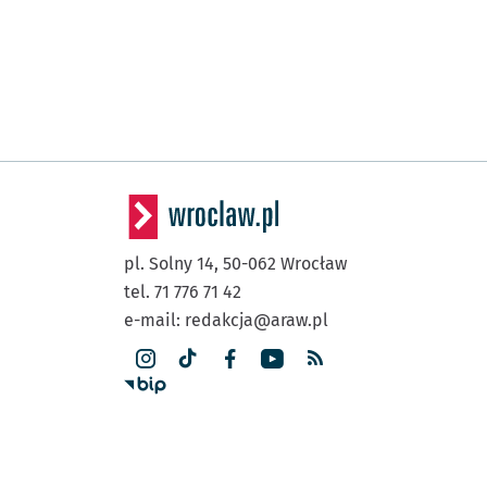
pl. Solny 14,
50-062
Wrocław
tel. 71 776 71 42
e-mail:
redakcja@araw.pl