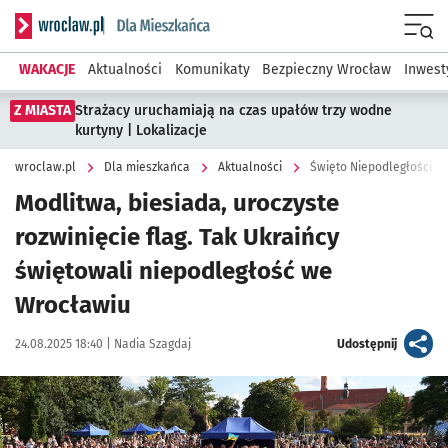
Serwis informacyjny wroclaw.pl podserwis: Dla mieszkańca
Menu
WAKACJE
Aktualności
Komunikaty
Bezpieczny Wrocław
Inwest
Z MIASTA
Strażacy uruchamiają na czas upałów trzy wodne
kurtyny | Lokalizacje
wroclaw.pl
Dla mieszkańca
Aktualności
Święto Niepodległości U
Modlitwa, biesiada, uroczyste
rozwinięcie flag. Tak Ukraińcy
świętowali niepodległość we
Wrocławiu
Data publikacji:
Autor:
artykuł
24.08.2025 18:40 |
Nadia Szagdaj
Udostępnij
Kliknij, aby zobaczyć galerię