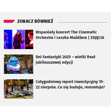
ZOBACZ RÓWNIEŻ
otworzy się w nowej karcie
Wspaniały koncert The Cinematic
Orchestra i Leszka Możdżera | ZDJĘCIA
otworzy się w nowej karcie
Dni Fantastyki 2025 – wielki finał
jubileuszowej edycji
otworzy się w nowej karcie
Cotygodniowy raport inwestycyjny 15-
22 sierpnia. Co się buduje, remontuje?