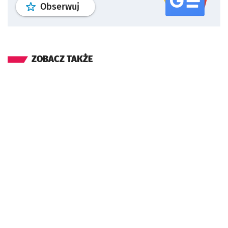
profil
google news
serwisu wroclaw
Obserwuj
ZOBACZ TAKŻE