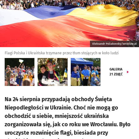
Oleksandr Poliakovsky/wroclaw.pl
Flagi Polska i Ukraińska trzymane przez tłum stojących w koło ludzi
GALERIA
21
ZDJĘĆ
Na 24 sierpnia przypadają obchody Święta
Niepodległości w Ukrainie. Choć nie mogą go
obchodzić u siebie, mniejszość ukraińska
zorganizowała się, jak co roku we Wrocławiu. Było
uroczyste rozwinięcie flagi, biesiada przy