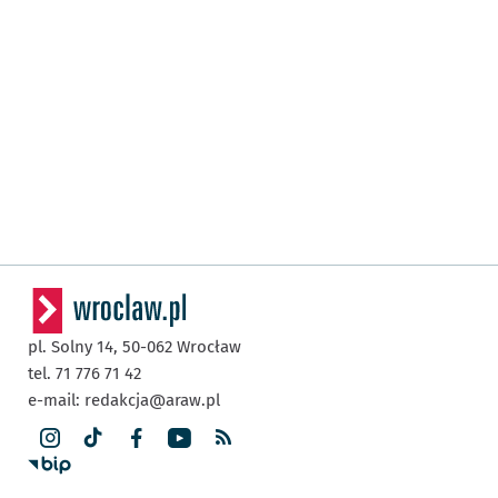
pl. Solny 14,
50-062
Wrocław
tel. 71 776 71 42
e-mail:
redakcja@araw.pl