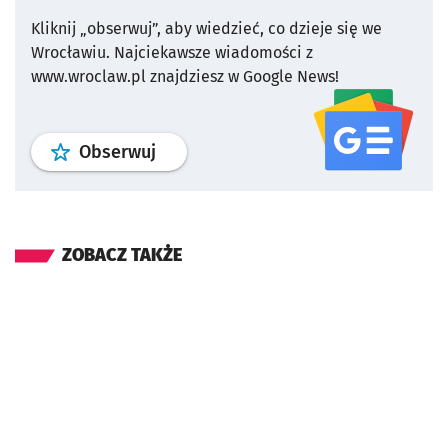
Kliknij „obserwuj”, aby wiedzieć, co dzieje się we
Wrocławiu.
Najciekawsze wiadomości z
www.wroclaw.pl znajdziesz w Google News!
profil
google news
serwisu wroclaw
Obserwuj
ZOBACZ TAKŻE