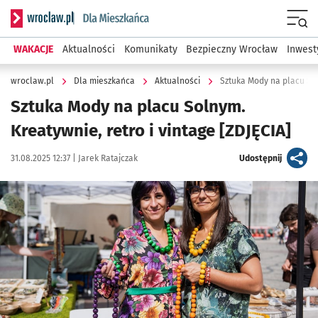
Serwis informacyjny wroclaw.pl podserwis: Dla mieszkańca
Menu
WAKACJE
Aktualności
Komunikaty
Bezpieczny Wrocław
Inwest
wroclaw.pl
Dla mieszkańca
Aktualności
Sztuka Mody na placu Sol
Sztuka Mody na placu Solnym.
Kreatywnie, retro i vintage [ZDJĘCIA]
Data publikacji:
Autor:
artykuł
31.08.2025 12:37 |
Jarek Ratajczak
Udostępnij
Kliknij, aby zobaczyć galerię