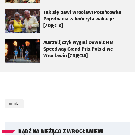
otworzy się w nowej karcie
Tak się bawi Wrocław! Potańcówka
Pojednania zakończyła wakacje
[ZDJĘCIA]
otworzy się w nowej karcie
Australijczyk wygrał DeWalt FIM
Speedway Grand Prix Polski we
Wrocławiu [ZDJĘCIA]
moda
BĄDŹ NA BIEŻĄCO Z WROCŁAWIEM!