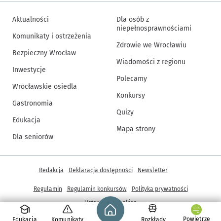
Aktualności
Dla osób z
niepełnosprawnościami
Komunikaty i ostrzeżenia
Zdrowie we Wrocławiu
Bezpieczny Wrocław
Wiadomości z regionu
Inwestycje
Polecamy
Wrocławskie osiedla
Konkursy
Gastronomia
Quizy
Edukacja
Mapa strony
Dla seniorów
Inne informacje
Redakcja
Deklaracja dostępności
Newsletter
Regulamin
Regulamin konkursów
Polityka prywatności
Strona główna - wroclaw.pl
Ustawienia cookies
Powietrze
Edukacja
Komunikaty
Rozkłady