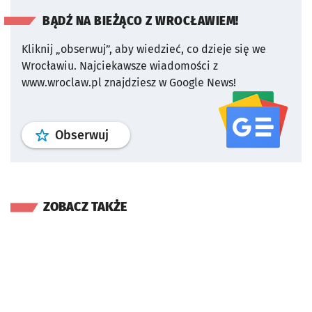
BĄDŹ NA BIEŻĄCO Z WROCŁAWIEM!
Kliknij „obserwuj”, aby wiedzieć, co dzieje się we
Wrocławiu.
Najciekawsze wiadomości z
www.wroclaw.pl znajdziesz w Google News!
profil
google news
serwisu wroclaw
Obserwuj
ZOBACZ TAKŻE