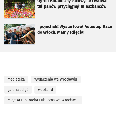
otworzy się w nowej karcie
Ogród Botaniczny zachwyca! Festiwal
tulipanów przyciągnął mieszkańców
otworzy się w nowej karcie
I pojechali! Wystartował Autostop Race
do Włoch. Mamy zdjęcia!
Mediateka
wydarzenia we Wrocławiu
galeria zdjęć
weekend
Miejska Biblioteka Publiczna we Wrocławiu