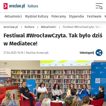
Serwis informacyjny wroclaw.pl podserwis: Kultura
Menu
Aktualności
Wydział Kultury
Polecamy
Stypendia
Festiwale
wroclaw.pl
Kultura
Aktualności
Festiwal #WrocławCzyta. Tak było
Festiwal #WrocławCzyta. Tak było dziś
w Mediatece!
Data publikacji:
Autor:
artykuł
27.04.2025 15:10 |
Paulina Krawczyk
Udostępnij