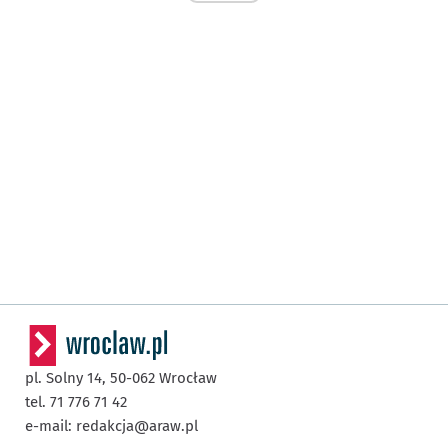
pl. Solny 14,
50-062
Wrocław
tel. 71 776 71 42
e-mail:
redakcja@araw.pl