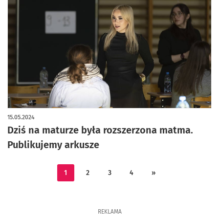
artykuł z galerią zdjęć
15.05.2024
Dziś na maturze była rozszerzona matma.
Publikujemy arkusze
1
2
3
4
»
REKLAMA