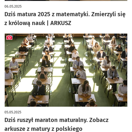
artykuł z galerią zdjęć
06.05.2025
Dziś matura 2025 z matematyki. Zmierzyli się
z królową nauk | ARKUSZ
artykuł z galerią zdjęć
05.05.2025
Dziś ruszył maraton maturalny. Zobacz
arkusze z matury z polskiego