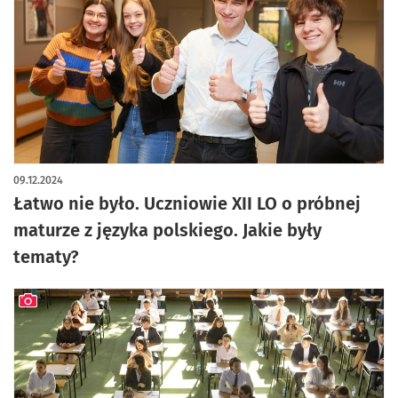
artykuł z galerią zdjęć
09.12.2024
Łatwo nie było. Uczniowie XII LO o próbnej
maturze z języka polskiego. Jakie były
tematy?