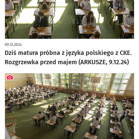
artykuł z galerią zdjęć
09.12.2024
Dziś matura próbna z języka polskiego z CKE.
Rozgrzewka przed majem (ARKUSZE, 9.12.24)