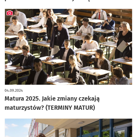
artykuł z galerią zdjęć
04.09.2024
Matura 2025. Jakie zmiany czekają
maturzystów? (TERMINY MATUR)