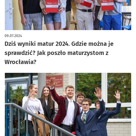
artykuł z galerią zdjęć
09.07.2024
Dziś wyniki matur 2024. Gdzie można je
sprawdzić? Jak poszło maturzystom z
Wrocławia?