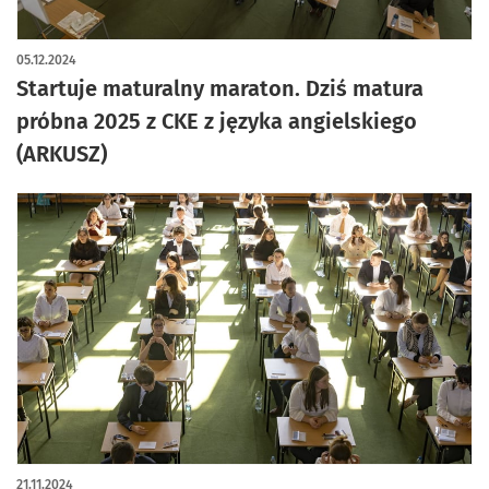
artykuł z galerią zdjęć
05.12.2024
Startuje maturalny maraton. Dziś matura
próbna 2025 z CKE z języka angielskiego
(ARKUSZ)
21.11.2024