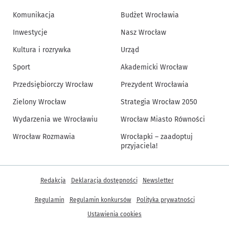
Komunikacja
Budżet Wrocławia
Inwestycje
Nasz Wrocław
Kultura i rozrywka
Urząd
Sport
Akademicki Wrocław
Przedsiębiorczy Wrocław
Prezydent Wrocławia
Zielony Wrocław
Strategia Wrocław 2050
Wydarzenia we Wrocławiu
Wrocław Miasto Równości
Wrocław Rozmawia
Wrocłapki – zaadoptuj
przyjaciela!
Inne informacje
Redakcja
Deklaracja dostępności
Newsletter
Regulamin
Regulamin konkursów
Polityka prywatności
Ustawienia cookies