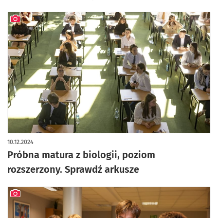
artykuł z galerią zdjęć
10.12.2024
Próbna matura z biologii, poziom
rozszerzony. Sprawdź arkusze