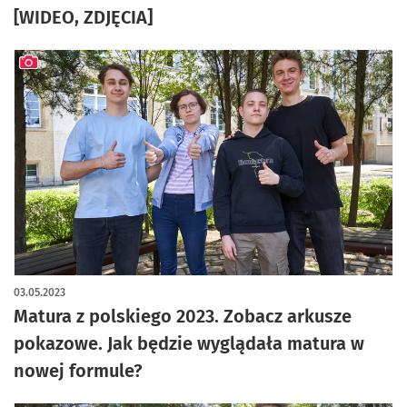
[WIDEO, ZDJĘCIA]
artykuł z galerią zdjęć
03.05.2023
Matura z polskiego 2023. Zobacz arkusze
pokazowe. Jak będzie wyglądała matura w
nowej formule?