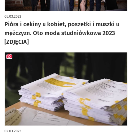
05.03.2023
Pióra i cekiny u kobiet, poszetki i muszki u
mężczyzn. Oto moda studniówkowa 2023
[ZDJĘCIA]
artykuł z galerią zdjęć
02.03.2023