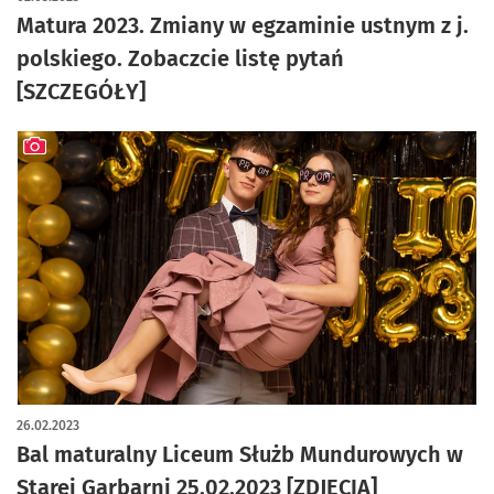
Matura 2023. Zmiany w egzaminie ustnym z j.
polskiego. Zobaczcie listę pytań
[SZCZEGÓŁY]
artykuł z galerią zdjęć
26.02.2023
Bal maturalny Liceum Służb Mundurowych w
Starej Garbarni 25.02.2023 [ZDJĘCIA]