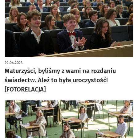
artykuł z galerią zdjęć
29.04.2023
Maturzyści, byliśmy z wami na rozdaniu
świadectw. Ależ to była uroczystość!
[FOTORELACJA]