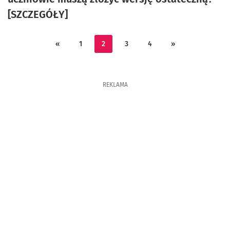
[SZCZEGÓŁY]
«
1
2
3
4
»
REKLAMA