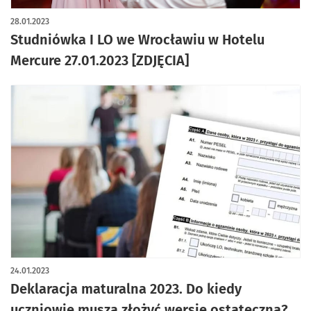
artykuł z galerią zdjęć
28.01.2023
Studniówka I LO we Wrocławiu w Hotelu
Mercure 27.01.2023 [ZDJĘCIA]
24.01.2023
Deklaracja maturalna 2023. Do kiedy
uczniowie muszą złożyć wersję ostateczną?