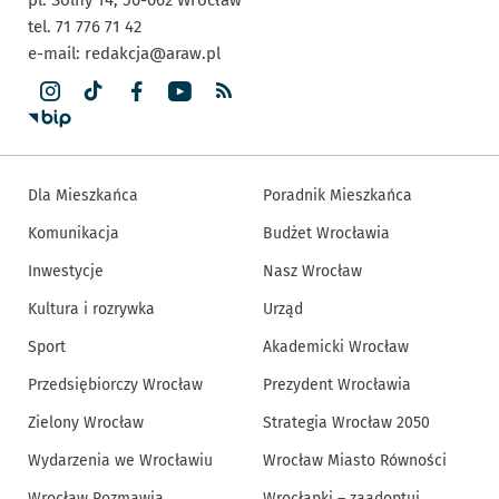
pl. Solny 14,
50-062
Wrocław
tel. 71 776 71 42
e-mail:
redakcja@araw.pl
Dla Mieszkańca
Poradnik Mieszkańca
Komunikacja
Budżet Wrocławia
Inwestycje
Nasz Wrocław
Kultura i rozrywka
Urząd
Sport
Akademicki Wrocław
Przedsiębiorczy Wrocław
Prezydent Wrocławia
Zielony Wrocław
Strategia Wrocław 2050
Wydarzenia we Wrocławiu
Wrocław Miasto Równości
Wrocław Rozmawia
Wrocłapki – zaadoptuj