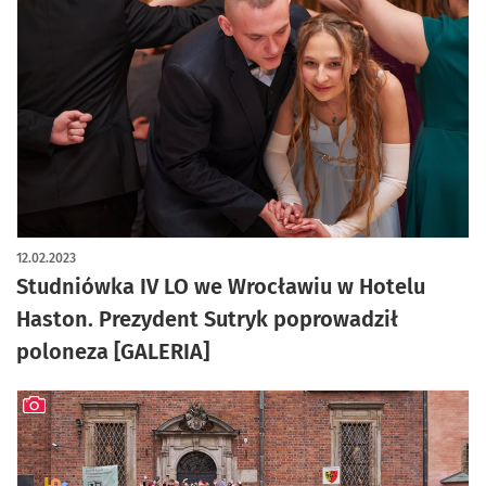
artykuł z galerią zdjęć
12.02.2023
Studniówka IV LO we Wrocławiu w Hotelu
Haston. Prezydent Sutryk poprowadził
poloneza [GALERIA]