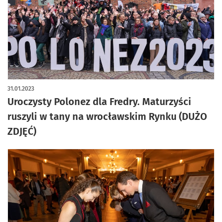
artykuł z galerią zdjęć
31.01.2023
Uroczysty Polonez dla Fredry. Maturzyści
ruszyli w tany na wrocławskim Rynku (DUŻO
ZDJĘĆ)