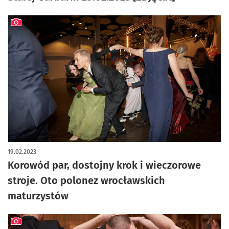
artykuł z galerią zdjęć
19.02.2023
Korowód par, dostojny krok i wieczorowe
stroje. Oto polonez wrocławskich
maturzystów