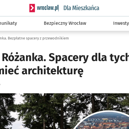
Serwis informacyjny wroclaw.pl podserwis: Dla
unikaty
Bezpieczny Wrocław
Inwesty
anka. Bezpłatne spacery z przewodnikiem
 Różanka. Spacery dla tych
mieć architekturę
o