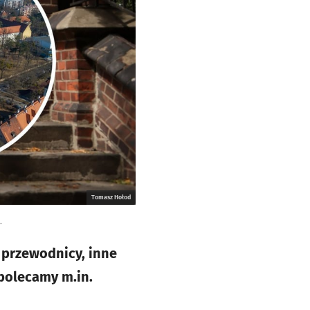
Tomasz Hołod
.
 przewodnicy, inne
 polecamy m.in.