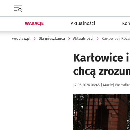
Menu główne portalu wroclaw.pl
WAKACJE
Aktualności
Kom
wroclaw.pl
Dla mieszkańca
Aktualności
Karłowice i Róż
Karłowice i
chcą zrozu
Data publikacji:
Autor:
17.06.2026 06:45 |
Maciej Wołodk
Kliknij, aby powiększyć