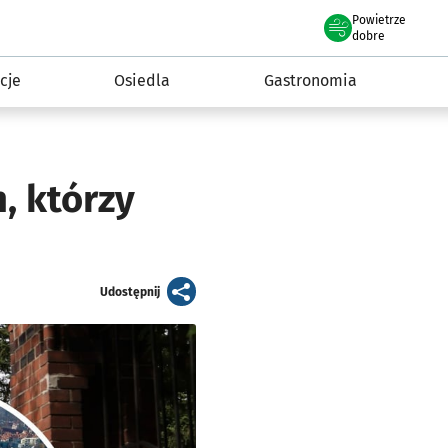
Powietrze
we Wrocławiu
 mieszkańca
dobre
cje
Osiedla
Gastronomia
, którzy
artykuł
Udostępnij