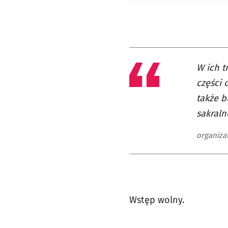
W ich t
części 
także b
sakraln
organiza
Wstęp wolny.