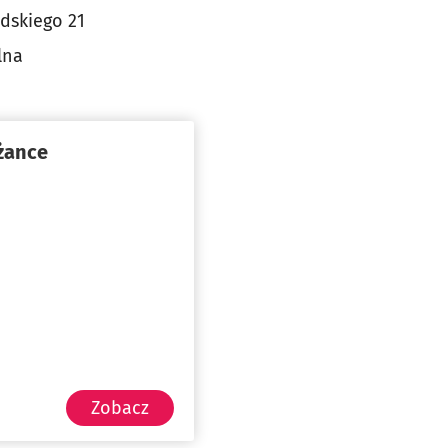
udskiego 21
lna
żance
Zobacz