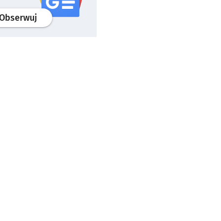
profil
google news
serwisu wroclaw.pl
Obserwuj