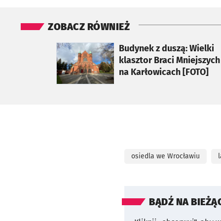
ZOBACZ RÓWNIEŻ
otworzy się w nowej karcie
Budynek z duszą: Wielki
klasztor Braci Mniejszych
na Karłowicach [FOTO]
osiedla we Wrocławiu
BĄDŹ NA BIEŻĄ