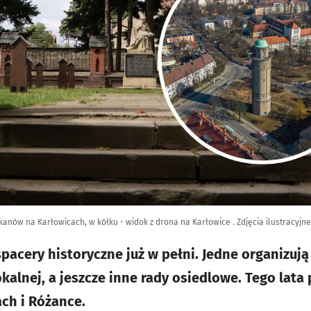
anów na Karłowicach, w kółku - widok z drona na Karłowice . Zdjęcia ilustracyjne
pacery historyczne już w pełni. Jedne organizują
kalnej, a jeszcze inne rady osiedlowe. Tego lata
ch i Różance.