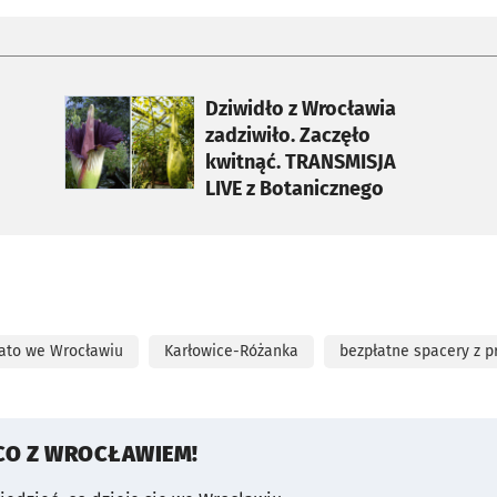
otworzy się w nowej karcie
Dziwidło z Wrocławia
zadziwiło. Zaczęło
kwitnąć. TRANSMISJA
LIVE z Botanicznego
lato we Wrocławiu
Karłowice-Różanka
bezpłatne spacery z 
CO Z WROCŁAWIEM!