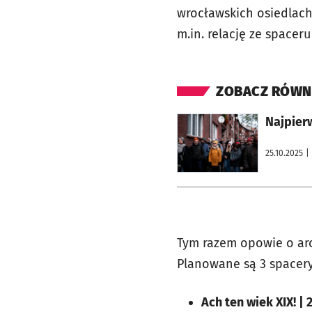
wrocławskich osiedlach
m.in. relację ze spaceru
ZOBACZ RÓWN
otworzy się w nowej karcie
Najpier
25.10.2025
|
Tym razem opowie o arc
Planowane są 3 spacery
Ach ten wiek XIX! | 