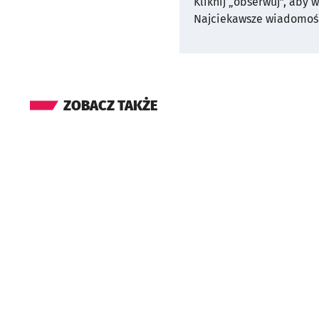
Kliknij „obserwuj”, aby 
Najciekawsze wiadomośc
ZOBACZ TAKŻE