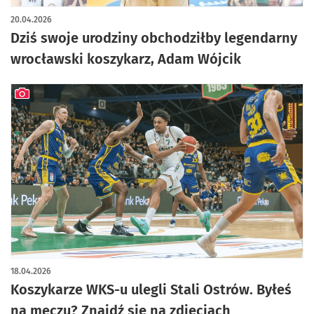
20.04.2026
Dziś swoje urodziny obchodziłby legendarny
wrocławski koszykarz, Adam Wójcik
artykuł z galerią zdjęć
18.04.2026
Koszykarze WKS-u ulegli Stali Ostrów. Byłeś
na meczu? Znajdź się na zdjęciach