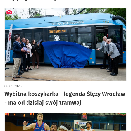
artykuł z galerią zdjęć
08.05.2026
Wybitna koszykarka - legenda Ślęzy Wrocław
- ma od dzisiaj swój tramwaj