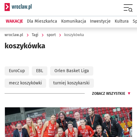
Serwis informacyjny wroclaw.pl
Menu
WAKACJE
Dla Mieszkańca
Komunikacja
Inwestycje
Kultura
Sp
wroclaw.pl
Tagi
sport
koszykówka
koszykówka
EuroCup
EBL
Orlen Basket Liga
mecz koszykówki
turniej koszykarski
ZOBACZ WSZYSTKIE