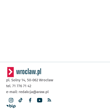
pl. Solny 14,
50-062
Wrocław
tel. 71 776 71 42
e-mail:
redakcja@araw.pl