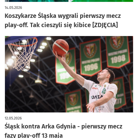
artykuł z galerią zdjęć
14.05.2026
Koszykarze Śląska wygrali pierwszy mecz
play-off. Tak cieszyli się kibice [ZDJĘCIA]
12.05.2026
Śląsk kontra Arka Gdynia - pierwszy mecz
fazy play-off 13 maja