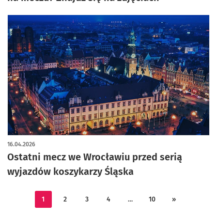
16.04.2026
Ostatni mecz we Wrocławiu przed serią
wyjazdów koszykarzy Śląska
1
2
3
4
…
10
»