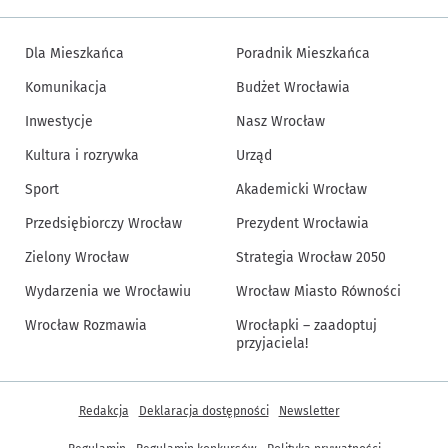
Dla Mieszkańca
Poradnik Mieszkańca
Komunikacja
Budżet Wrocławia
Inwestycje
Nasz Wrocław
Kultura i rozrywka
Urząd
Sport
Akademicki Wrocław
Przedsiębiorczy Wrocław
Prezydent Wrocławia
Zielony Wrocław
Strategia Wrocław 2050
Wydarzenia we Wrocławiu
Wrocław Miasto Równości
Wrocław Rozmawia
Wrocłapki – zaadoptuj
przyjaciela!
Inne informacje
Redakcja
Deklaracja dostępności
Newsletter