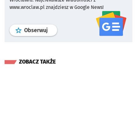
www.wroclaw.pl znajdziesz w Google News!
profil
google news
serwisu wroclaw
Obserwuj
ZOBACZ TAKŻE