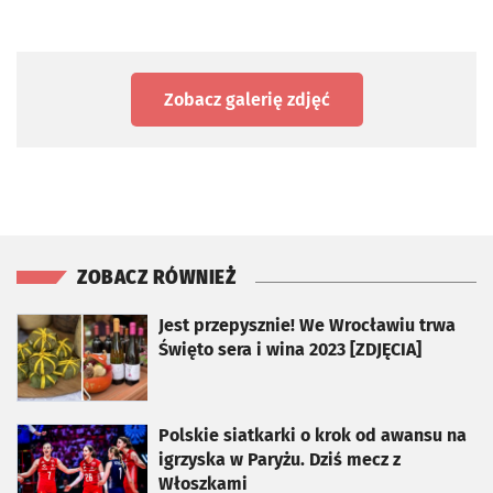
Zobacz galerię zdjęć
ZOBACZ RÓWNIEŻ
otworzy się w nowej karcie
Jest przepysznie! We Wrocławiu trwa
Święto sera i wina 2023 [ZDJĘCIA]
otworzy się w nowej karcie
Polskie siatkarki o krok od awansu na
igrzyska w Paryżu. Dziś mecz z
Włoszkami