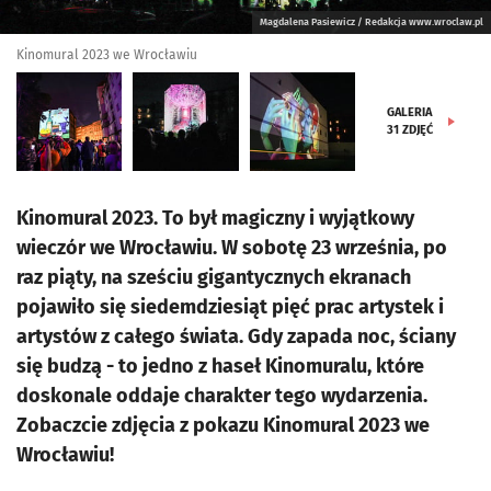
Magdalena Pasiewicz / Redakcja www.wroclaw.pl
Kinomural 2023 we Wrocławiu
GALERIA
31
ZDJĘĆ
Kinomural 2023. To był magiczny i wyjątkowy
wieczór we Wrocławiu. W sobotę 23 września, po
raz piąty, na sześciu gigantycznych ekranach
pojawiło się siedemdziesiąt pięć prac artystek i
artystów z całego świata. Gdy zapada noc, ściany
się budzą - to jedno z haseł Kinomuralu, które
doskonale oddaje charakter tego wydarzenia.
Zobaczcie zdjęcia z pokazu Kinomural 2023 we
Wrocławiu!