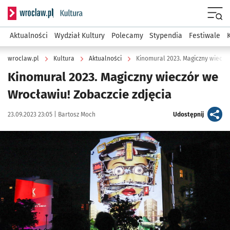
Serwis informacyjny wroclaw.pl podserwis: Kultura
Menu
Aktualności
Wydział Kultury
Polecamy
Stypendia
Festiwale
wroclaw.pl
Kultura
Aktualności
Kinomural 2023. Magiczny wieczór
Kinomural 2023. Magiczny wieczór we
Wrocławiu! Zobaczcie zdjęcia
Data publikacji:
Autor:
artykuł
23.09.2023 23:05 |
Bartosz Moch
Udostępnij
Kliknij, aby zobaczyć galerię