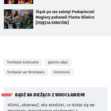
otworzy się w nowej karcie
Śląsk po raz szósty! Podopieczni
Magiery pokonali Piasta Gliwice
[ZDJĘCIA KIBICÓW]
festiwale kulturalne
galeria zdjęć
festiwale we Wrocławiu
Kinomural
BĄDŹ NA BIEŻĄCO Z WROCŁAWIEM!
Kliknij „obserwuj”, aby wiedzieć, co dzieje się we
Wrocławiu.
Najciekawsze wiadomości z