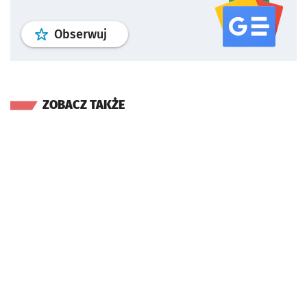
profil
google news
serwisu wroclaw
Obserwuj
ZOBACZ TAKŻE