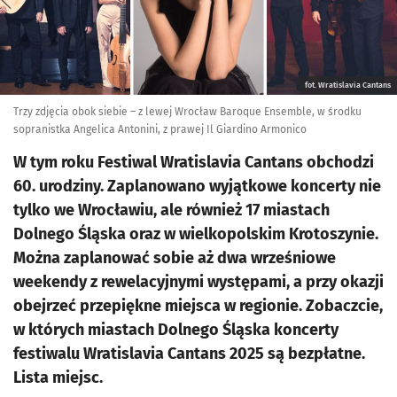
fot. Wratislavia Cantans
Trzy zdjęcia obok siebie – z lewej Wrocław Baroque Ensemble, w środku
sopranistka Angelica Antonini, z prawej Il Giardino Armonico
W tym roku Festiwal Wratislavia Cantans obchodzi
60. urodziny. Zaplanowano wyjątkowe koncerty nie
tylko we Wrocławiu, ale również 17 miastach
Dolnego Śląska oraz w wielkopolskim Krotoszynie.
Można zaplanować sobie aż dwa wrześniowe
weekendy z rewelacyjnymi występami, a przy okazji
obejrzeć przepiękne miejsca w regionie. Zobaczcie,
w których miastach Dolnego Śląska koncerty
festiwalu Wratislavia Cantans 2025 są bezpłatne.
Lista miejsc.