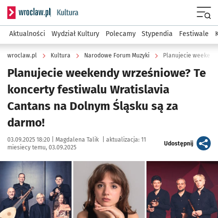
Serwis informacyjny wroclaw.pl podserwis: Kultura
Menu
Aktualności
Wydział Kultury
Polecamy
Stypendia
Festiwale
wroclaw.pl
Kultura
Narodowe Forum Muzyki
Planujecie weekendy wrześniowe? Te
koncerty festiwalu Wratislavia
Cantans na Dolnym Śląsku są za
darmo!
Data publikacji:
Autor:
03.09.2025 18:20 |
Magdalena Talik
|
aktualizacja:
11
artykuł
Udostępnij
miesiecy temu, 03.09.2025
Kliknij, aby powiększyć