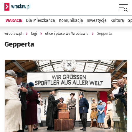
Serwis informacyjny wroclaw.pl
Menu
WAKACJE
Dla Mieszkańca
Komunikacja
Inwestycje
Kultura
Sp
wroclaw.pl
Tagi
ulice i place we Wrocławiu
Gepperta
Gepperta