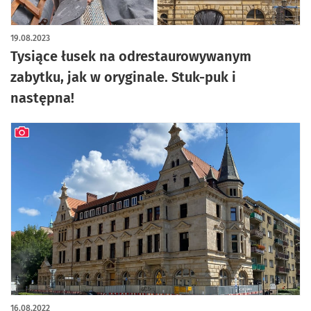
artykuł z galerią zdjęć
19.08.2023
Tysiące łusek na odrestaurowywanym
zabytku, jak w oryginale. Stuk-puk i
następna!
artykuł z galerią zdjęć
16.08.2022