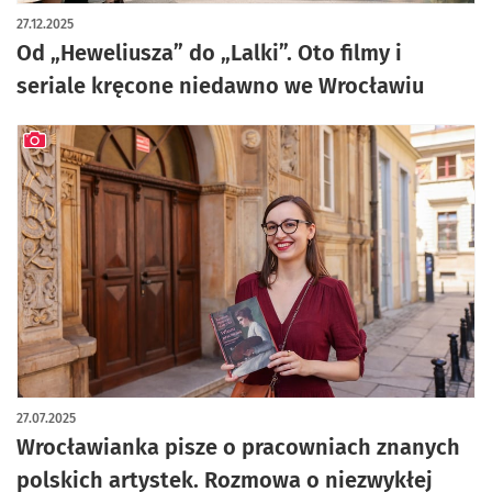
27.12.2025
Od „Heweliusza” do „Lalki”. Oto filmy i
seriale kręcone niedawno we Wrocławiu
artykuł z galerią zdjęć
27.07.2025
Wrocławianka pisze o pracowniach znanych
polskich artystek. Rozmowa o niezwykłej