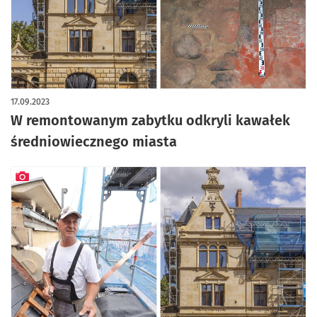
artykuł z galerią zdjęć
17.09.2023
W remontowanym zabytku odkryli kawałek
średniowiecznego miasta