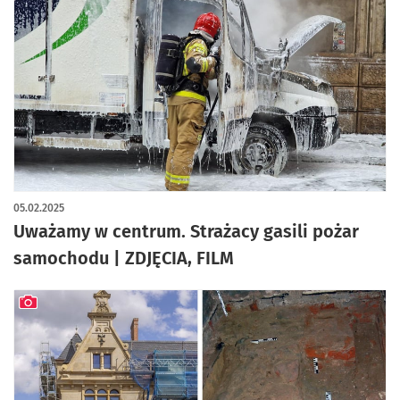
artykuł z galerią zdjęć
05.02.2025
Uważamy w centrum. Strażacy gasili pożar
samochodu | ZDJĘCIA, FILM