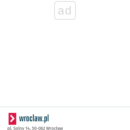
ad
pl. Solny 14,
50-062
Wrocław