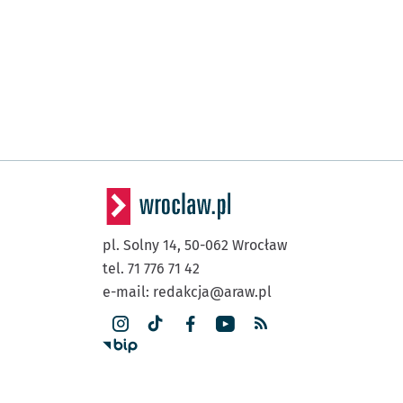
pl. Solny 14,
50-062
Wrocław
tel. 71 776 71 42
e-mail:
redakcja@araw.pl