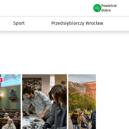
claw.pl
Powietrze
we Wrocławiu
dobre
Sport
Przedsiębiorczy Wrocław