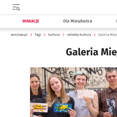
Menu główne portalu wroclaw.pl
WAKACJE
Dla Mieszkańca
wroclaw.pl
Tagi
kultura
obiekty kultury
Galeria Miej
Galeria Mie