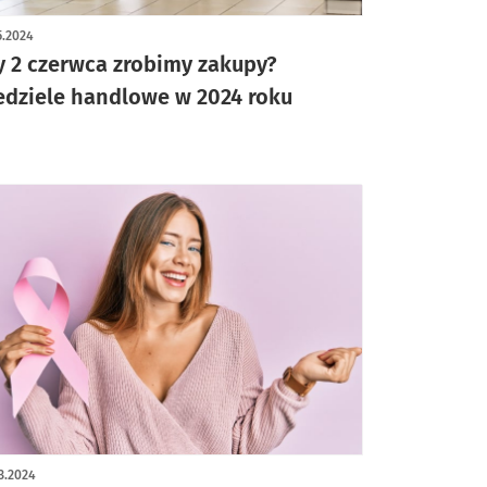
ykuł z galerią zdjęć
5.2024
y 2 czerwca zrobimy zakupy?
edziele handlowe w 2024 roku
3.2024