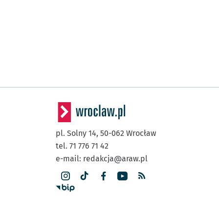
pl. Solny 14,
50-062
Wrocław
tel. 71 776 71 42
e-mail:
redakcja@araw.pl