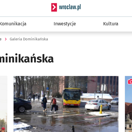
Serwis informacyjny wro
Komunikacja
Inwestycje
Kultura
e
Galeria Dominikańska
minikańska