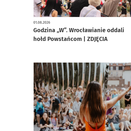
artykuł z galerią zdjęć
01.08.2026
Godzina „W”. Wrocławianie oddali
hołd Powstańcom | ZDJĘCIA