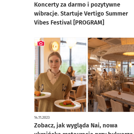
Koncerty za darmo i pozytywne
wibracje. Startuje Vertigo Summer
Vibes Festival [PROGRAM]
artykuł z galerią zdjęć
14.11.2023
Zobacz, jak wygląda Nai, nowa