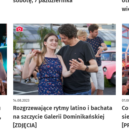
sobotę, 7 października
ot
wi
artykuł z galerią zdjęć
14.08.2023
01.0
u
Rozgrzewające rytmy latino i bachata
Co
,
na szczycie Galerii Dominikańskiej
si
[ZDJĘCIA]
[P