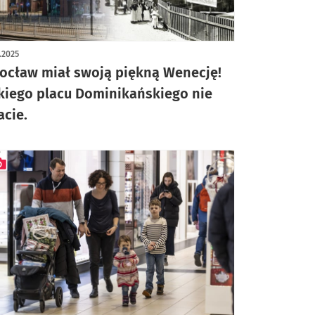
ykuł z galerią zdjęć
2.2025
ocław miał swoją piękną Wenecję!
kiego placu Dominikańskiego nie
acie.