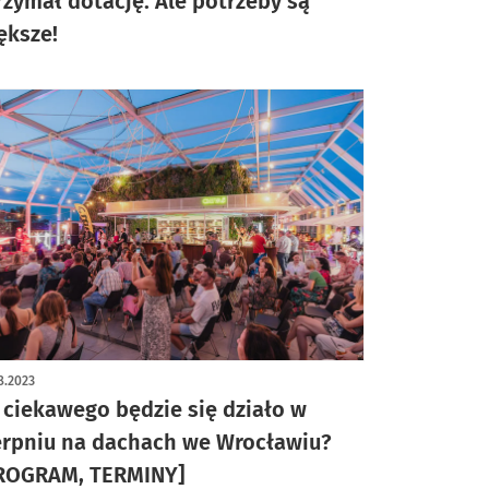
rzymał dotację. Ale potrzeby są
ększe!
8.2023
 ciekawego będzie się działo w
erpniu na dachach we Wrocławiu?
ROGRAM, TERMINY]