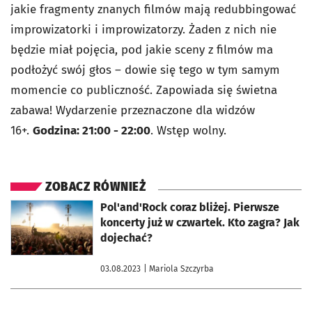
jakie fragmenty znanych filmów mają redubbingować
improwizatorki i improwizatorzy. Żaden z nich nie
będzie miał pojęcia, pod jakie sceny z filmów ma
podłożyć swój głos – dowie się tego w tym samym
momencie co publiczność. Zapowiada się świetna
zabawa! Wydarzenie przeznaczone dla widzów
16+.
Godzina: 21:00 - 22:00
. Wstęp wolny.
ZOBACZ RÓWNIEŻ
otworzy się w nowej karcie
Pol'and'Rock coraz bliżej. Pierwsze
koncerty już w czwartek. Kto zagra? Jak
dojechać?
03.08.2023
| Mariola Szczyrba