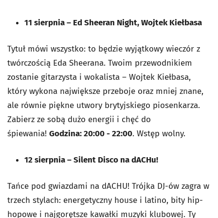
11 sierpnia
–
Ed Sheeran Night, Wojtek Kiełbasa
Tytuł mówi wszystko: to będzie wyjątkowy wieczór z
twórczością Eda Sheerana. Twoim przewodnikiem
zostanie gitarzysta i wokalista – Wojtek Kiełbasa,
który wykona największe przeboje oraz mniej znane,
ale równie piękne utwory brytyjskiego piosenkarza.
Zabierz ze sobą dużo energii i chęć do
śpiewania!
Godzina: 20:00 - 22:00
. Wstęp wolny.
12 sierpnia
–
Silent Disco na dACHu!
Tańce pod gwiazdami na dACHU! Trójka DJ-ów zagra w
trzech stylach: energetyczny house i latino, bity hip-
hopowe i najgorętsze kawałki muzyki klubowej. Ty