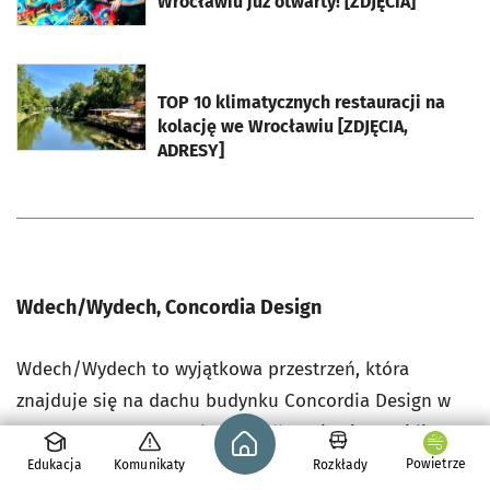
Wrocławiu już otwarty! [ZDJĘCIA]
otworzy się w nowej karcie
TOP 10 klimatycznych restauracji na
kolację we Wrocławiu [ZDJĘCIA,
ADRESY]
Wdech/Wydech, Concordia Design
Wdech/Wydech to wyjątkowa przestrzeń, która
znajduje się na dachu budynku Concordia Design w
Strona główna - wroclaw.pl
samym centrum Wrocławia. Odbywają się tutaj liczne
wydarzenia kulturalne, m.in. koncerty z muzyką na
Powietrze
Edukacja
Komunikaty
Rozkłady