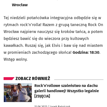
Wrocław
Tej niedzieli potańcówka integracyjna odbędzie się w
rytmach rock’n’rolla! Razem z grupą taneczną Rock On
Wrocław najpierw nauczysz się kroków tańca, a potem
będziesz bawić się do wieczora przy kultowych
kawałkach. Ruszaj się, jak Elvis i baw się nad miastem
w promieniach zachodzącego słońca!
Godzina: 18:30
.
Wstęp wolny.
ZOBACZ RÓWNIEŻ
otworzy się w nowej karcie
Rock’n’rollowe szaleństwo na dachu
galerii handlowej! Wszystko legalnie
[ZDJĘCIA]
11.06.2023
| Jarek Ratajczak