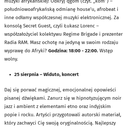
muzyki afrykańskiej! Odkryj qgom (czyt. „kom”) –
południowoafrykańską odmianę house’u, afrobeat i
inne odłamy współczesnej muzyki elektronicznej. Za
konsolą Secret Guest, czyli Łukasz Lorenc –
współzałożyciel kolektywu Regime Brigade i prezenter
Radia RAM. Masz ochotę na jedyną w swoim rodzaju
wyprawę do Afryki?
Godzina: 18:00 - 22:00.
Wstęp
wolny.
25 sierpnia – Widuto, koncert
Daj się porwać magicznej, emocjonalnej opowieści
pisanej dźwiękami. Zanurz się w hipnotyzującym noir
jazz i ambient z elementami etno oraz indyjskim
popie i rocku. Artyści przygotowali autorski materiał,
który zachwyci Cię swoją oryginalnością. Najlepszy