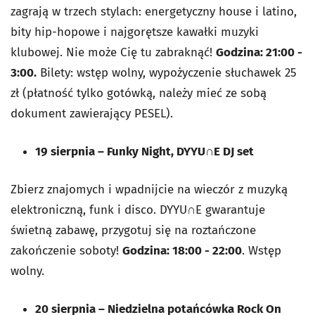
zagrają w trzech stylach: energetyczny house i latino,
bity hip-hopowe i najgorętsze kawałki muzyki
klubowej. Nie może Cię tu zabraknąć!
Godzina: 21:00 -
3:00.
Bilety: wstęp wolny, wypożyczenie słuchawek 25
zł (płatność tylko gotówką, należy mieć ze sobą
dokument zawierający PESEL).
19 sierpnia – Funky Night, DYYU∩E DJ set
Zbierz znajomych i wpadnijcie na wieczór z muzyką
elektroniczną, funk i disco. DYYU∩E gwarantuje
świetną zabawę, przygotuj się na roztańczone
zakończenie soboty!
Godzina: 18:00 - 22:00
. Wstęp
wolny.
20 sierpnia – Niedzielna potańcówka Rock On