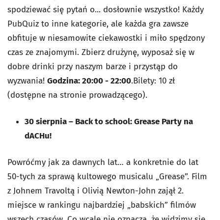
spodziewać się pytań o... dosłownie wszystko! Każdy
PubQuiz to inne kategorie, ale każda gra zawsze
obfituje w niesamowite ciekawostki i miło spędzony
czas ze znajomymi. Zbierz drużynę, wyposaż się w
dobre drinki przy naszym barze i przystąp do
wyzwania!
Godzina: 20:00 - 22:00
.Bilety: 10 zł
(dostępne na stronie prowadzącego).
30 sierpnia – Back to school: Grease Party na
dACHu!
Powróćmy jak za dawnych lat… a konkretnie do lat
50-tych za sprawą kultowego musicalu „Grease”. Film
z Johnem Travoltą i Olivią Newton-John zajął 2.
miejsce w rankingu najbardziej „babskich” filmów
wszech czasów. Co wcale nie oznacza, że widzimy się