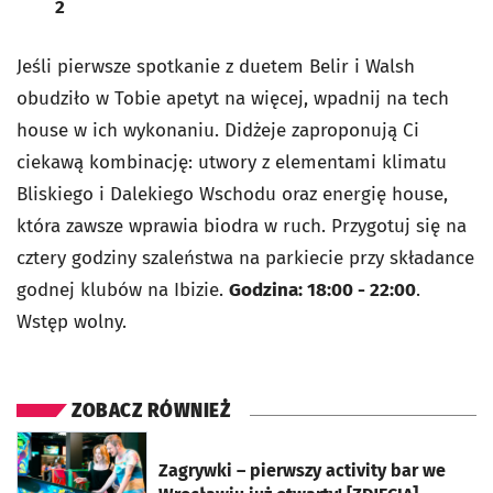
2
Jeśli pierwsze spotkanie z duetem Belir i Walsh
obudziło w Tobie apetyt na więcej, wpadnij na tech
house w ich wykonaniu. Didżeje zaproponują Ci
ciekawą kombinację: utwory z elementami klimatu
Bliskiego i Dalekiego Wschodu oraz energię house,
która zawsze wprawia biodra w ruch. Przygotuj się na
cztery godziny szaleństwa na parkiecie przy składance
godnej klubów na Ibizie.
Godzina: 18:00 - 22:00
.
Wstęp wolny.
ZOBACZ RÓWNIEŻ
otworzy się w nowej karcie
Zagrywki – pierwszy activity bar we