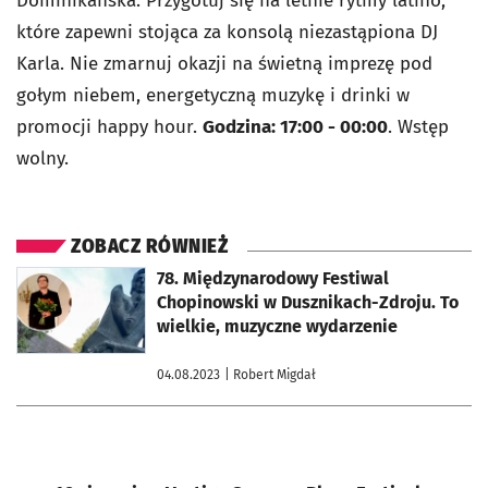
Dominikańska. Przygotuj się na letnie rytmy latino,
które zapewni stojąca za konsolą niezastąpiona DJ
Karla. Nie zmarnuj okazji na świetną imprezę pod
gołym niebem, energetyczną muzykę i drinki w
promocji happy hour.
Godzina: 17:00 - 00:00
. Wstęp
wolny.
ZOBACZ RÓWNIEŻ
otworzy się w nowej karcie
78. Międzynarodowy Festiwal
Chopinowski w Dusznikach-Zdroju. To
wielkie, muzyczne wydarzenie
04.08.2023
| Robert Migdał