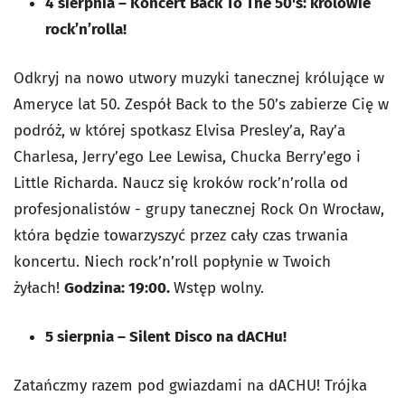
4 sierpnia
–
Koncert Back To The 50's: królowie
rock’n’rolla!
Odkryj na nowo utwory muzyki tanecznej królujące w
Ameryce lat 50. Zespół Back to the 50’s zabierze Cię w
podróż, w której spotkasz Elvisa Presley’a, Ray’a
Charlesa, Jerry’ego Lee Lewisa, Chucka Berry’ego i
Little Richarda. Naucz się kroków rock’n’rolla od
profesjonalistów - grupy tanecznej Rock On Wrocław,
która będzie towarzyszyć przez cały czas trwania
koncertu. Niech rock’n’roll popłynie w Twoich
żyłach!
Godzina: 19:00.
Wstęp wolny.
5 sierpnia
–
Silent Disco na dACHu!
Zatańczmy razem pod gwiazdami na dACHU! Trójka