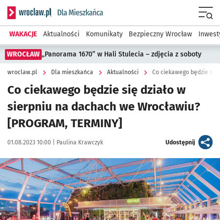
Serwis informacyjny wroclaw.pl podserwis: Dla mieszkańca
Menu
WAKACJE
Aktualności
Komunikaty
Bezpieczny Wrocław
Inwest
WROCŁAW
„Panorama 1670” w Hali Stulecia – zdjęcia z soboty
wroclaw.pl
Dla mieszkańca
Aktualności
Co ciekawego będzie się działo w
sierpniu na dachach we Wrocławiu?
[PROGRAM, TERMINY]
Data publikacji:
Autor:
artykuł
01.08.2023 10:00 |
Paulina Krawczyk
Udostępnij
Kliknij, aby powiększyć