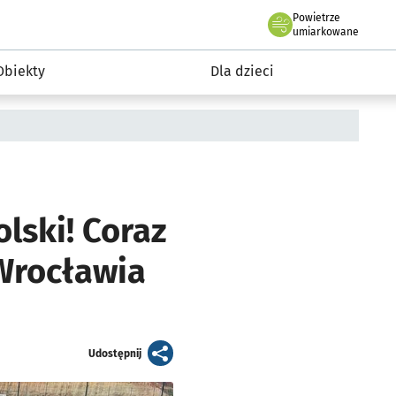
Powietrze
we Wrocławiu
i rekreacja
umiarkowane
Obiekty
Dla dzieci
lski! Coraz
 Wrocławia
artykuł
Udostępnij