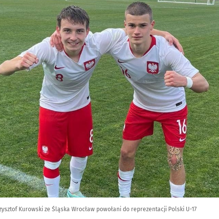
rzysztof Kurowski ze Śląska Wrocław powołani do reprezentacji Polski U-17