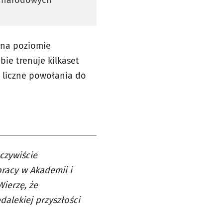
 na poziomie
ie trenuje kilkaset
ą liczne powołania do
czywiście
pracy w Akademii i
ierzę, że
alekiej przyszłości