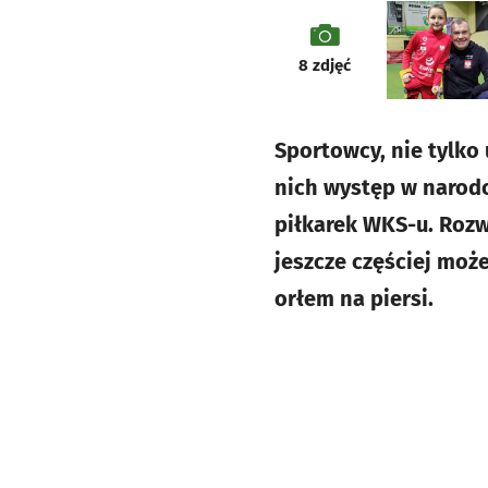
galeria
8
zdjęć
Sportowcy, nie tylko 
nich występ w narodo
piłkarek WKS-u. Rozw
jeszcze częściej moż
orłem na piersi.