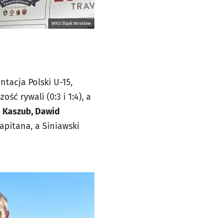
WKS Śląsk Wrocław
acja Polski U-15,
ść rywali (0:3 i 1:4), a
b Kaszub, Dawid
apitana, a Siniawski