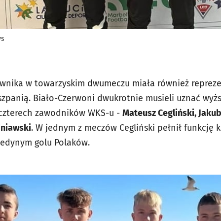
ys
nika w towarzyskim dwumeczu miała również reprezent
szpanią. Biało-Czerwoni dwukrotnie musieli uznać wyższo
 czterech zawodników WKS-u -
Mateusz Cegliński, Jaku
iniawski
. W jednym z meczów Cegliński pełnił funkcję k
jedynym golu Polaków.