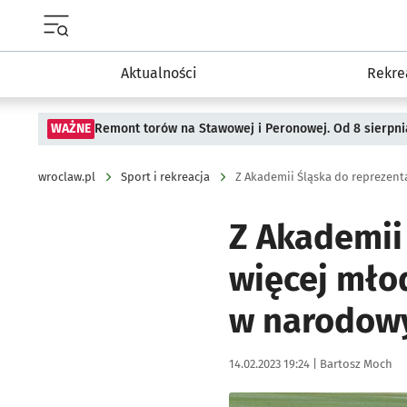
Menu główne portalu wroclaw.pl
Aktualności
Rekre
WAŻNE
Remont torów na Stawowej i Peronowej. Od 8 sierpni
wroclaw.pl
Sport i rekreacja
Z Akademii 
więcej młod
w narodow
Data publikacji:
Autor:
14.02.2023 19:24 |
Bartosz Moch
Kliknij, aby zobaczyć galer