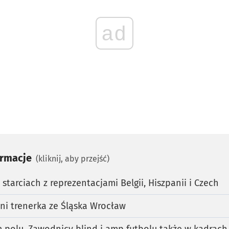
ad
ormacje
(kliknij, aby przejść)
starciach z reprezentacjami Belgii, Hiszpanii i Czech
ani trenerka ze Śląska Wrocław
 polu. Zawodnicy blind i amp futbolu także w kadrac