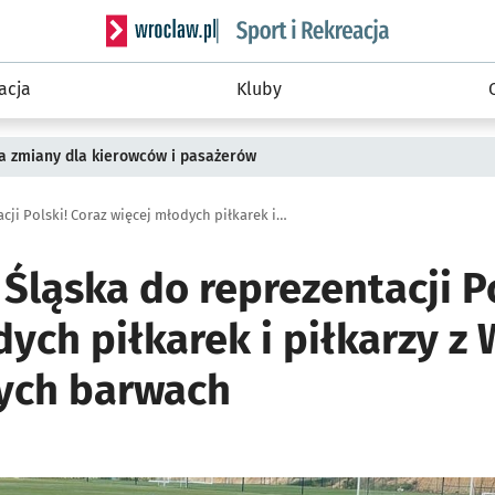
Serwis informacyjny wroclaw.pl podserwis: Sport 
acja
Kluby
a zmiany dla kierowców i pasażerów
Z Akademii Śląska do reprezentacji Polski! Coraz więcej młodych piłkarek i piłkarzy z Wrocławia w narodowych barwach
Śląska do reprezentacji Po
ych piłkarek i piłkarzy z
ych barwach
ię