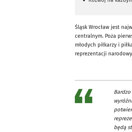
Śląsk Wrocław jest naj
centralnym. Poza pierws
młodych piłkarzy i piłk
reprezentacji narodowy
Bardzo 
wyróżni
potwier
repreze
będą st