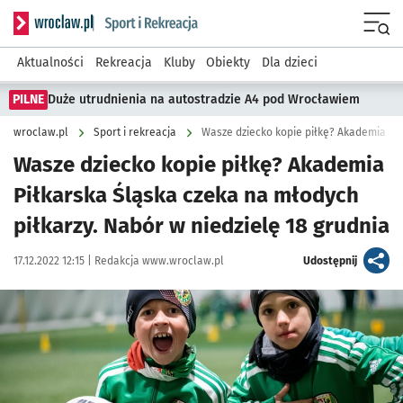
Serwis informacyjny wroclaw.pl podserwis: Sport i rekreacja
Menu
Aktualności
Rekreacja
Kluby
Obiekty
Dla dzieci
PILNE
Duże utrudnienia na autostradzie A4 pod Wrocławiem
wroclaw.pl
Sport i rekreacja
Wasze dziecko kopie piłkę? Akademia
Piłkarska Śląska czeka na młodych
piłkarzy. Nabór w niedzielę 18 grudnia
Data publikacji:
Autor:
artykuł
17.12.2022 12:15 |
Redakcja www.wroclaw.pl
Udostępnij
Kliknij, aby powiększyć