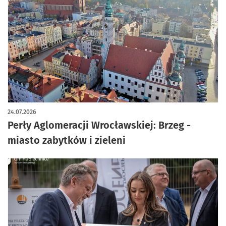
artykuł z galerią zdjęć
24.07.2026
Perły Aglomeracji Wrocławskiej: Brzeg -
miasto zabytków i zieleni