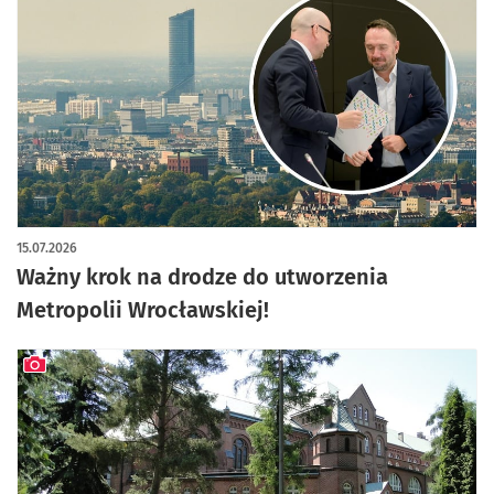
artykuł z galerią zdjęć
15.07.2026
Ważny krok na drodze do utworzenia
Metropolii Wrocławskiej!