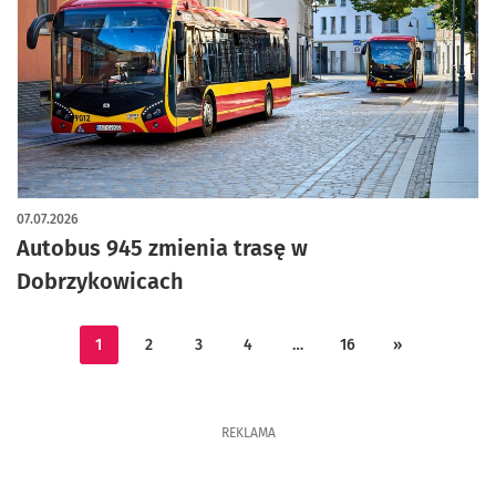
07.07.2026
Autobus 945 zmienia trasę w
Dobrzykowicach
1
2
3
4
…
16
»
REKLAMA