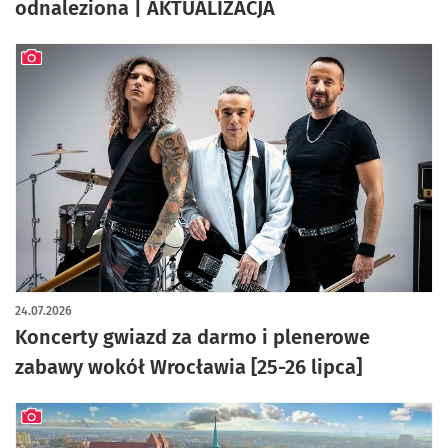
odnaleziona | AKTUALIZACJA
artykuł z galerią zdjęć
24.07.2026
Koncerty gwiazd za darmo i plenerowe
zabawy wokół Wrocławia [25-26 lipca]