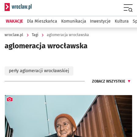
Serwis informacyjny wroclaw.pl
Menu
WAKACJE
Dla Mieszkańca
Komunikacja
Inwestycje
Kultura
Sp
wroclaw.pl
Tagi
aglomeracja wrocławska
aglomeracja wrocławska
perły aglomeracji wrocławskiej
ZOBACZ WSZYSTKIE