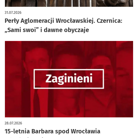
artykuł z galerią zdjęć
31.07.2026
Perły Aglomeracji Wrocławskiej. Czernica:
„Sami swoi” i dawne obyczaje
28.07.2026
15-letnia Barbara spod Wrocławia