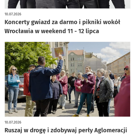
artykuł z galerią zdjęć
10.07.2026
Koncerty gwiazd za darmo i pikniki wokół
Wrocławia w weekend 11 - 12 lipca
10.07.2026
Ruszaj w drogę i zdobywaj perły Aglomeracji