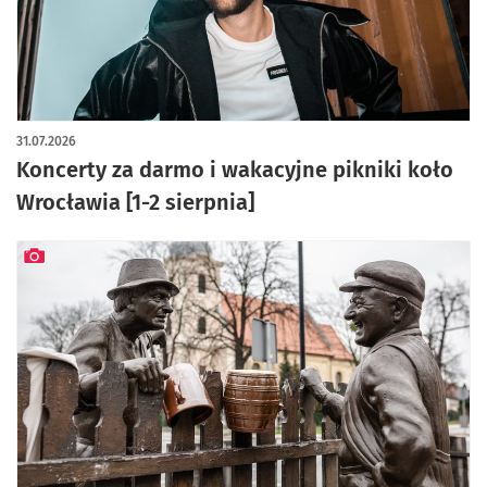
artykuł z galerią zdjęć
31.07.2026
Koncerty za darmo i wakacyjne pikniki koło
Wrocławia [1-2 sierpnia]