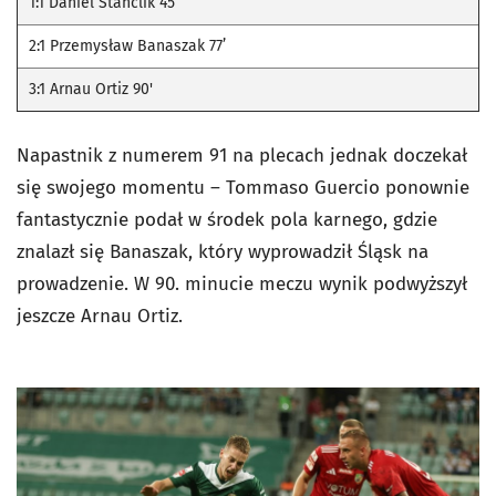
1:1 Daniel Stanclik 45’
2:1 Przemysław Banaszak 77’
3:1 Arnau Ortiz 90'
Napastnik z numerem 91 na plecach jednak doczekał
się swojego momentu – Tommaso Guercio ponownie
fantastycznie podał w środek pola karnego, gdzie
znalazł się Banaszak, który wyprowadził Śląsk na
prowadzenie. W 90. minucie meczu wynik podwyższył
jeszcze Arnau Ortiz.