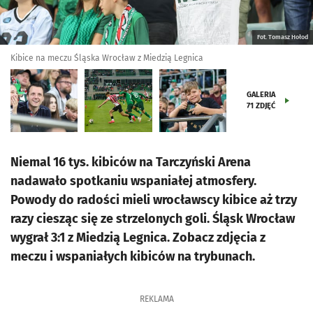
Fot. Tomasz Hołod
Kibice na meczu Śląska Wrocław z Miedzią Legnica
GALERIA
71
ZDJĘĆ
Niemal 16 tys. kibiców na Tarczyński Arena
nadawało spotkaniu wspaniałej atmosfery.
Powody do radości mieli wrocławscy kibice aż trzy
razy ciesząc się ze strzelonych goli. Śląsk Wrocław
wygrał 3:1 z Miedzią Legnica. Zobacz zdjęcia z
meczu i wspaniałych kibiców na trybunach.
REKLAMA