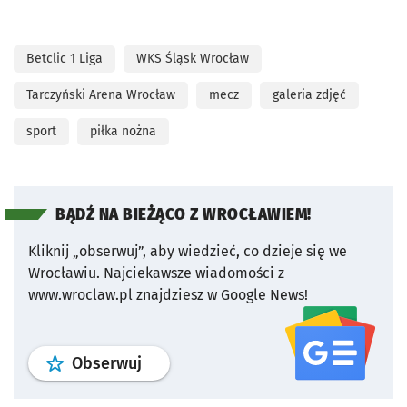
Betclic 1 Liga
WKS Śląsk Wrocław
Tarczyński Arena Wrocław
mecz
galeria zdjęć
sport
piłka nożna
BĄDŹ NA BIEŻĄCO Z WROCŁAWIEM!
Kliknij „obserwuj”, aby wiedzieć, co dzieje się we
Wrocławiu.
Najciekawsze wiadomości z
www.wroclaw.pl znajdziesz w Google News!
profil
google news
serwisu wroclaw
Obserwuj