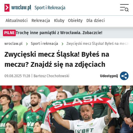
Serwis informacyjny wroclaw.pl podserwis: Sport i rekreacja
Menu
Aktualności
Rekreacja
Kluby
Obiekty
Dla dzieci
PILNE
Trochę inne pamiątki z Wrocławia. Zobaczcie!
wroclaw.pl
Sport i rekreacja
Zwycięski mecz Śląska! Byłeś na meczu?
Zwycięski mecz Śląska! Byłeś na
meczu? Znajdź się na zdjęciach
Data publikacji:
Autor:
artykuł
09.08.2025 11:28 |
Bartosz Chochołowski
Udostępnij
Kliknij, aby zobaczyć galerię