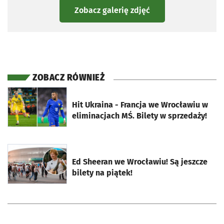
Zobacz galerię zdjęć
ZOBACZ RÓWNIEŻ
otworzy się w nowej karcie
Hit Ukraina - Francja we Wrocławiu w
eliminacjach MŚ. Bilety w sprzedaży!
otworzy się w nowej karcie
Ed Sheeran we Wrocławiu! Są jeszcze
bilety na piątek!