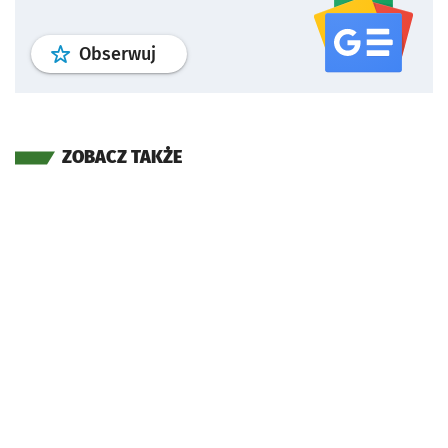
profil
google news
serwisu wroclaw
Obserwuj
ZOBACZ TAKŻE