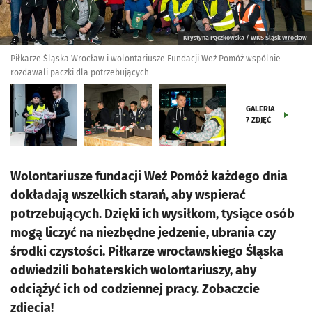
Krystyna Pączkowska / WKS Śląsk Wrocław
Piłkarze Śląska Wrocław i wolontariusze Fundacji Weź Pomóż wspólnie
rozdawali paczki dla potrzebujących
GALERIA
7
ZDJĘĆ
Wolontariusze fundacji Weź Pomóż każdego dnia
dokładają wszelkich starań, aby wspierać
potrzebujących. Dzięki ich wysiłkom, tysiące osób
mogą liczyć na niezbędne jedzenie, ubrania czy
środki czystości. Piłkarze wrocławskiego Śląska
odwiedzili bohaterskich wolontariuszy, aby
odciążyć ich od codziennej pracy. Zobaczcie
zdjęcia!