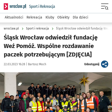
Serwis informacyjny wroclaw.pl podserwis: Sport i rekreacja
Menu
Aktualności
Rekreacja
Kluby
Obiekty
Dla dzieci
wroclaw.pl
Sport i rekreacja
Śląsk Wrocław odwiedził fundację
Weź Pomóż. Wspólne rozdawanie
paczek potrzebującym [ZDJĘCIA]
Data publikacji:
Autor:
artykuł
22.03.2023 16:28 |
Bartosz Moch
Udostępnij
Kliknij, aby zobaczyć galerię