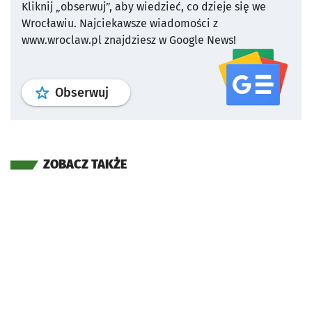
Kliknij „obserwuj”, aby wiedzieć, co dzieje się we
Wrocławiu.
Najciekawsze wiadomości z
www.wroclaw.pl znajdziesz w Google News!
profil
google news
serwisu wroclaw
Obserwuj
ZOBACZ TAKŻE