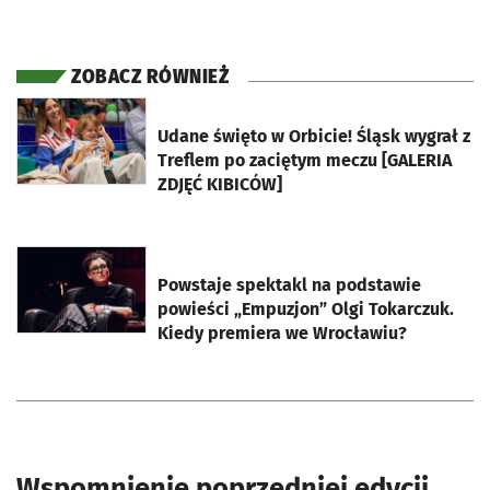
ZOBACZ RÓWNIEŻ
otworzy się w nowej karcie
Udane święto w Orbicie! Śląsk wygrał z
Treflem po zaciętym meczu [GALERIA
ZDJĘĆ KIBICÓW]
otworzy się w nowej karcie
Powstaje spektakl na podstawie
powieści „Empuzjon” Olgi Tokarczuk.
Kiedy premiera we Wrocławiu?
Wspomnienie poprzedniej edycji