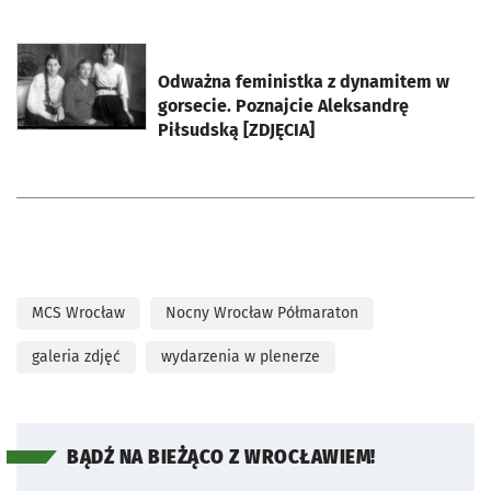
otworzy się w nowej karcie
Odważna feministka z dynamitem w
gorsecie. Poznajcie Aleksandrę
Piłsudską [ZDJĘCIA]
MCS Wrocław
Nocny Wrocław Półmaraton
galeria zdjęć
wydarzenia w plenerze
BĄDŹ NA BIEŻĄCO Z WROCŁAWIEM!