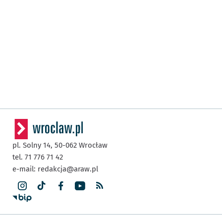
pl. Solny 14,
50-062
Wrocław
tel. 71 776 71 42
e-mail:
redakcja@araw.pl