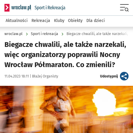
Serwis informacyjny wroclaw.pl podserwis: Sport i rekreacja
Menu
Aktualności
Rekreacja
Kluby
Obiekty
Dla dzieci
wroclaw.pl
Sport i rekreacja
Biegacze chwalili, ale także narzekali,
więc organizatorzy poprawili Nocny
Wrocław Półmaraton. Co zmienili?
Data publikacji:
Autor:
artykuł
11.04.2023 18:11 |
Błażej Organisty
Udostępnij
Kliknij, aby zobaczyć galerię