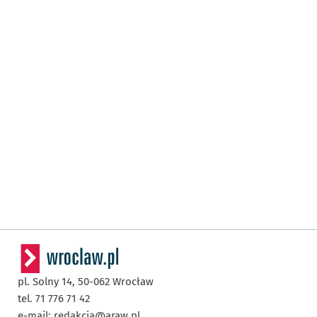
pl. Solny 14,
50-062
Wrocław
tel. 71 776 71 42
e-mail:
redakcja@araw.pl