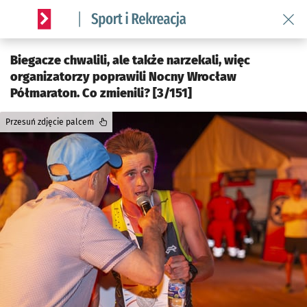
Wróć 
Serwis informacyjny wroclaw.pl podserwis: Sport i rekreacja
Biegacze chwalili, ale także narzekali, więc
organizatorzy poprawili Nocny Wrocław
Półmaraton. Co zmienili? [3/151]
Przesuń zdjęcie palcem