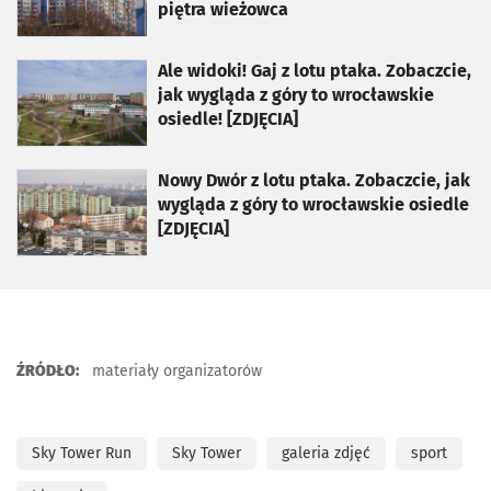
piętra wieżowca
otworzy się w nowej karcie
Ale widoki! Gaj z lotu ptaka. Zobaczcie,
jak wygląda z góry to wrocławskie
osiedle! [ZDJĘCIA]
otworzy się w nowej karcie
Nowy Dwór z lotu ptaka. Zobaczcie, jak
wygląda z góry to wrocławskie osiedle
[ZDJĘCIA]
ŹRÓDŁO:
materiały organizatorów
Sky Tower Run
Sky Tower
galeria zdjęć
sport