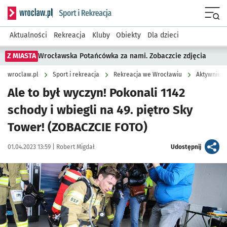
Serwis informacyjny wroclaw.pl podserwis: Sport i rekreacja
Menu
Aktualności
Rekreacja
Kluby
Obiekty
Dla dzieci
Z MIASTA
Wrocławska Potańcówka za nami. Zobaczcie zdjęcia
wroclaw.pl
Sport i rekreacja
Rekreacja we Wrocławiu
Aktywnie w
Ale to był wyczyn! Pokonali 1142
schody i wbiegli na 49. piętro Sky
Tower! (ZOBACZCIE FOTO)
Data publikacji:
Autor:
artykuł
01.04.2023 13:59 |
Robert Migdał
Udostępnij
Kliknij, aby zobaczyć galerię