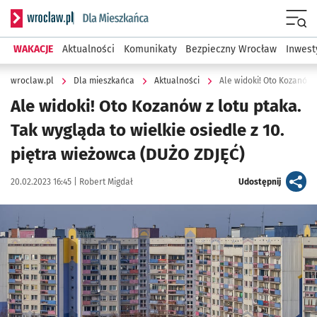
Serwis informacyjny wroclaw.pl podserwis: Dla mieszkańca
Menu
WAKACJE
Aktualności
Komunikaty
Bezpieczny Wrocław
Inwest
wroclaw.pl
Dla mieszkańca
Aktualności
Ale widoki! Oto Kozanów z lotu ptaka.
Tak wygląda to wielkie osiedle z 10.
piętra wieżowca (DUŻO ZDJĘĆ)
Data publikacji:
Autor:
artykuł
20.02.2023 16:45 |
Robert Migdał
Udostępnij
Kliknij, aby zobaczyć galerię