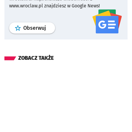
www.wroclaw.pl znajdziesz w Google News!
profil
google news
serwisu wroclaw
Obserwuj
ZOBACZ TAKŻE