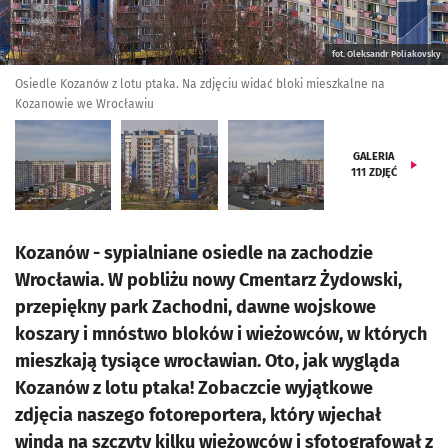
fot. Oleksandr Poliakovsky
Osiedle Kozanów z lotu ptaka. Na zdjęciu widać bloki mieszkalne na
Kozanowie we Wrocławiu
GALERIA
111
ZDJĘĆ
Kozanów - sypialniane osiedle na zachodzie
Wrocławia. W pobliżu nowy Cmentarz Żydowski,
przepiękny park Zachodni, dawne wojskowe
koszary i mnóstwo bloków i wieżowców, w których
mieszkają tysiące wrocławian. Oto, jak wygląda
Kozanów z lotu ptaka! Zobaczcie wyjątkowe
zdjęcia naszego fotoreportera, który wjechał
windą na szczyty kilku wieżowców i sfotografował z