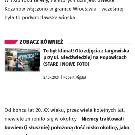
W 1928 roku tereny, na których dziś jest osiedle
Kozanów włączono w granice Wrocławia - wcześniej
była to podwrocławska wioska.
ZOBACZ RÓWNIEŻ
otworzy się w nowej karcie
To był klimat! Oto zdjęcia z targowiska
przy ul. Niedźwiedziej na Popowicach
(STARE I NOWE FOTO)
27.07.2024
| Robert Migdał
Od końca lat 20. XX wieku, przez wiele kolejnych lat,
niewiele zmieniło się w okolicy -
Niemcy traktowali
bowiem (i słusznie) położoną dość nisko okolicę, jako