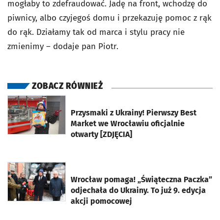
mogłaby to zdefraudować. Jadę na front, wchodzę do
piwnicy, albo czyjegoś domu i przekazuję pomoc z rąk
do rąk. Działamy tak od marca i stylu pracy nie
zmienimy – dodaje pan Piotr.
ZOBACZ RÓWNIEŻ
otworzy się w nowej karcie
Przysmaki z Ukrainy! Pierwszy Best
Market we Wrocławiu oficjalnie
otwarty [ZDJĘCIA]
otworzy się w nowej karcie
Wrocław pomaga! „Świąteczna Paczka”
odjechała do Ukrainy. To już 9. edycja
akcji pomocowej