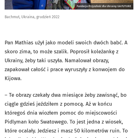
Fundacja Przyszłość dla Ukrainy UA FUTURE
Bachmut, Ukraina, grudzień 2022
Pan Mathias użył jako modeli swoich dwóch babć. A
skoro zima, to może szalik. Poprosił koleżankę z
Ukrainy, żeby taki uszyła. Namalował obrazy,
zapakował całość i prace wyruszyły z konwojem do
Kijowa.
– Te obrazy czekały dwa miesiące żeby zawisnąć, bo
ciągle gdzieś jeździłem z pomocą. Aż w końcu
któregoś dnia wiozłem pomoc do miejscowości
Pidlyman koło Swatowego. To jest jedna z wiosek,
które ocalały. Jedziesz i masz 50 kilometrów ruin. To