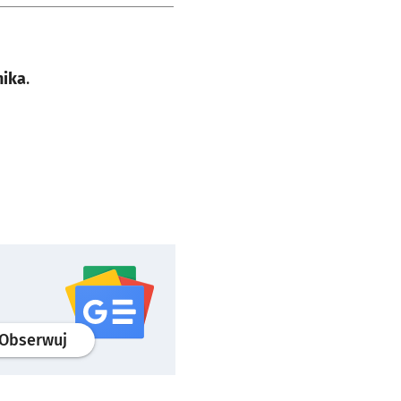
nika
.
profil
google news
serwisu wroclaw.pl
Obserwuj