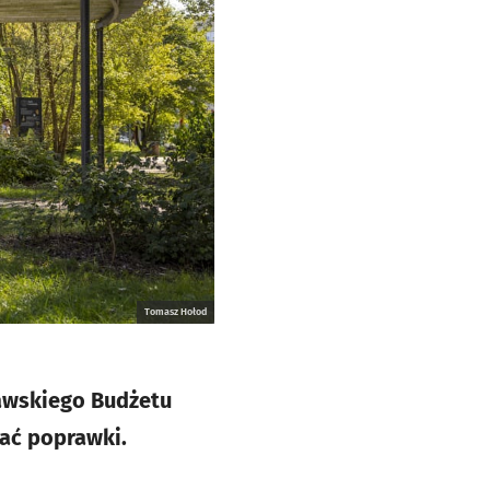
Tomasz Hołod
awskiego Budżetu
ać poprawki.