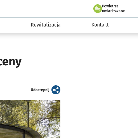
Powietrze
we Wrocławiu
awia
umiarkowane
Rewitalizacja
Kontakt
ceny
artykuł
Udostępnij