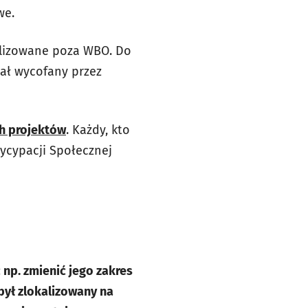
we.
ealizowane poza WBO. Do
stał wycofany przez
ch projektów
. Każdy, kto
ycypacji Społecznej
 np. zmienić jego zakres
 był zlokalizowany na