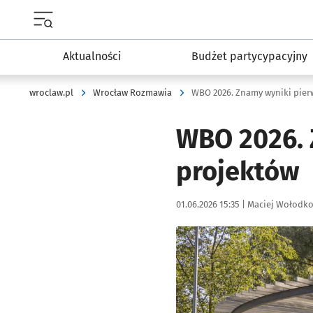
Menu główne portalu wroclaw.pl
Aktualności
Budżet partycypacyjny
wroclaw.pl
Wrocław Rozmawia
WBO 2026. Znamy wyniki pier
WBO 2026. 
projektów
Data publikacji:
Autor:
01.06.2026 15:35 |
Maciej Wołodk
Kliknij, aby powiększyć