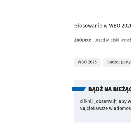
Głosowanie w WBO 2026
ŹRÓDŁO:
Urząd Miejski Wroc
WBO 2026
budżet part
BĄDŹ NA BIEŻĄ
Kliknij „obserwuj”, aby 
Najciekawsze wiadomośc