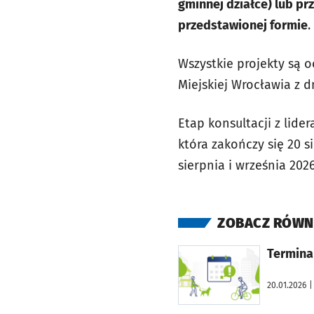
gminnej działce) lub p
przedstawionej formie
.
Wszystkie projekty są 
Miejskiej Wrocławia z 
Etap konsultacji z lid
która zakończy się 20 
sierpnia i września 2026
ZOBACZ RÓWN
otworzy się w nowej karcie
Termina
20.01.2026
|