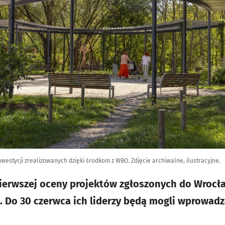
inwestycji zrealizowanych dzięki środkom z WBO. Zdjęcie archiwalne, ilustracyjne.
pierwszej oceny projektów zgłoszonych do Wrocł
 Do 30 czerwca ich liderzy będą mogli wprowadz