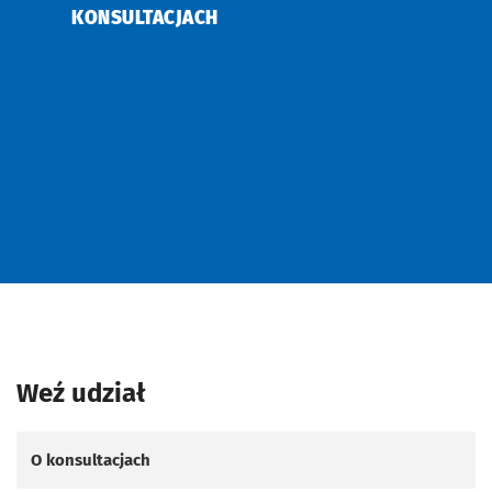
KONSULTACJACH
Znalezione wydarzenia
Weź udział
O konsultacjach