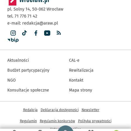
pl. Solny 14,
50-062
Wrocław
tel. 71 776 71 42
e-mail:
redakcja@araw.pl
Aktualności
CAL-e
Budżet partycypacyjny
Rewitalizacja
NGO
Kontakt
Konsultacje społeczne
Mapa strony
Inne informacje
Redakcja
Deklaracja dostępności
Newsletter
Regulamin
Regulamin konkursów
Polityka prywatności
Strona główna - wroclaw.pl
Ustawienia cookies