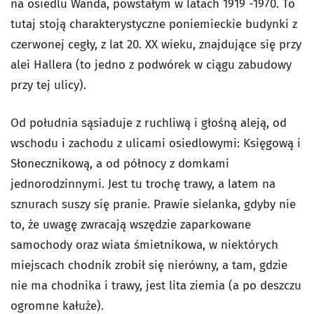
na osiedlu Wanda, powstałym w latach 1919 -1970. To
tutaj stoją charakterystyczne poniemieckie budynki z
czerwonej cegły, z lat 20. XX wieku, znajdujące się przy
alei Hallera (to jedno z podwórek w ciągu zabudowy
przy tej ulicy).
Od południa sąsiaduje z ruchliwą i głośną aleją, od
wschodu i zachodu z ulicami osiedlowymi: Księgową i
Słonecznikową, a od północy z domkami
jednorodzinnymi. Jest tu trochę trawy, a latem na
sznurach suszy się pranie. Prawie sielanka, gdyby nie
to, że uwagę zwracają wszędzie zaparkowane
samochody oraz wiata śmietnikowa, w niektórych
miejscach chodnik zrobił się nierówny, a tam, gdzie
nie ma chodnika i trawy, jest lita ziemia (a po deszczu
ogromne kałuże).