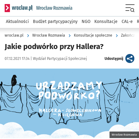
Serwis informacyjny wroclaw.pl podserwis: Rozmawia
Menu
Aktualności
Budżet partycypacyjny
NGO
Konsultacje
CAL-e
R
wroclaw.pl
Wrocław Rozmawia
Konsultacje społeczne
Zakończon
Jakie podwórko przy Hallera?
Data publikacji:
Autor:
artykuł
07.12.2021 17:34 |
Wydział Partycypacji Społecznej
Udostępnij
Kliknij, aby zobaczyć galerię
Kliknij, aby powiększyć
Wrocław Rozmawia