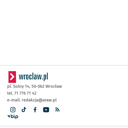
pl. Solny 14,
50-062
Wrocław
tel. 71 776 71 42
e-mail:
redakcja@araw.pl