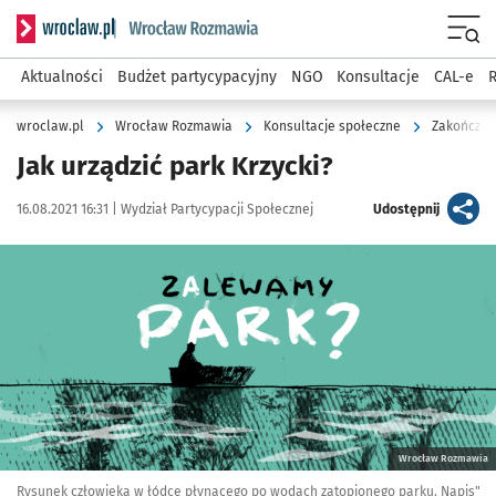
Serwis informacyjny wroclaw.pl podserwis: Rozmawia
Menu
Aktualności
Budżet partycypacyjny
NGO
Konsultacje
CAL-e
R
wroclaw.pl
Wrocław Rozmawia
Konsultacje społeczne
Zakończon
Jak urządzić park Krzycki?
Data publikacji:
Autor:
artykuł
16.08.2021 16:31 |
Wydział Partycypacji Społecznej
Udostępnij
Kliknij, aby zobaczyć galerię
Kliknij, aby powiększyć
Wrocław Rozmawia
Rysunek człowieka w łódce płynącego po wodach zatopionego parku. Napis"