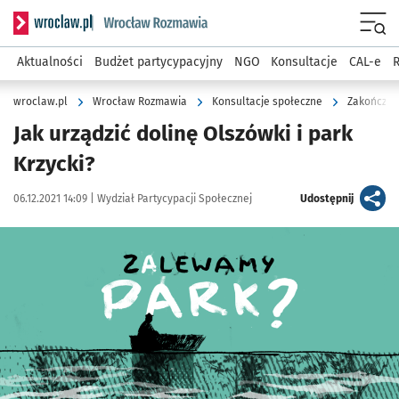
Serwis informacyjny wroclaw.pl podserwis: Rozmawia
Menu
Aktualności
Budżet partycypacyjny
NGO
Konsultacje
CAL-e
R
wroclaw.pl
Wrocław Rozmawia
Konsultacje społeczne
Zakończon
Jak urządzić dolinę Olszówki i park
Krzycki?
Data publikacji:
Autor:
artykuł
06.12.2021 14:09 |
Wydział Partycypacji Społecznej
Udostępnij
Kliknij, aby powiększyć