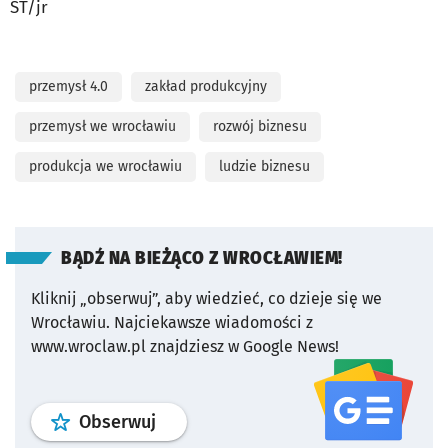
ST/jr
przemysł 4.0
zakład produkcyjny
przemysł we wrocławiu
rozwój biznesu
produkcja we wrocławiu
ludzie biznesu
BĄDŹ NA BIEŻĄCO Z WROCŁAWIEM!
Kliknij „obserwuj”, aby wiedzieć, co dzieje się we
Wrocławiu.
Najciekawsze wiadomości z
www.wroclaw.pl znajdziesz w Google News!
profil
google news
serwisu wroclaw
Obserwuj