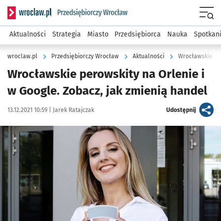
Serwis informacyjny wroclaw.pl podserwis: Strategia rozwo
Menu
Aktualności
Strategia
Miasto
Przedsiębiorca
Nauka
Spotkan
wroclaw.pl
Przedsiębiorczy Wrocław
Aktualności
Wrocławskie per
Wrocławskie perowskity na Orlenie i
w Google. Zobacz, jak zmienią handel
Data publikacji:
Autor:
artykuł
13.12.2021 10:59 |
Jarek Ratajczak
Udostępnij
Kliknij, aby powiększyć