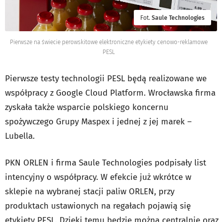
Fot.
Saule Technologies
Pierwsze na świecie perowskitowe elektroniczne etykiety cenowo-reklamowe
PESL
Pierwsze testy technologii PESL będą realizowane we
współpracy z Google Cloud Platform. Wrocławska firma
zyskała także wsparcie polskiego koncernu
spożywczego Grupy Maspex i jednej z jej marek –
Lubella.
PKN ORLEN i firma Saule Technologies podpisały list
intencyjny o współpracy. W efekcie już wkrótce w
sklepie na wybranej stacji paliw ORLEN, przy
produktach ustawionych na regałach pojawią się
etykiety PESL. Dzięki temu będzie można centralnie oraz