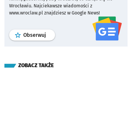
Wrocławiu.
Najciekawsze wiadomości z
www.wroclaw.pl znajdziesz w Google News!
profil
google news
serwisu wroclaw
Obserwuj
ZOBACZ TAKŻE