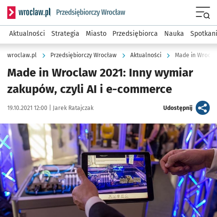
Serwis informacyjny wroclaw.pl podserwis: Strategia rozwo
Menu
Aktualności
Strategia
Miasto
Przedsiębiorca
Nauka
Spotkan
wroclaw.pl
Przedsiębiorczy Wrocław
Aktualności
Made in Wroclaw
Made in Wroclaw 2021: Inny wymiar
zakupów, czyli AI i e-commerce
Data publikacji:
Autor:
artykuł
19.10.2021 12:00 |
Jarek Ratajczak
Udostępnij
Kliknij, aby powiększyć