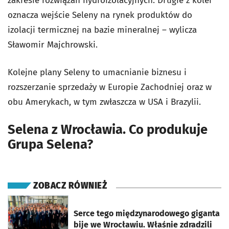
zakresie rozwiązań hydroizolacyjnych. Drugie z kolei
oznacza wejście Seleny na rynek produktów do
izolacji termicznej na bazie mineralnej – wylicza
Sławomir Majchrowski.
Kolejne plany Seleny to umacnianie biznesu i
rozszerzanie sprzedaży w Europie Zachodniej oraz w
obu Amerykach, w tym zwłaszcza w USA i Brazylii.
Selena z Wrocławia. Co produkuje
Grupa Selena?
ZOBACZ RÓWNIEŻ
otworzy się w nowej karcie
Serce tego międzynarodowego giganta
bije we Wrocławiu. Właśnie zdradzili