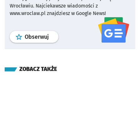
Wrocławiu.
Najciekawsze wiadomości z
www.wroclaw.pl znajdziesz w Google News!
profil
google news
serwisu wroclaw
Obserwuj
ZOBACZ TAKŻE