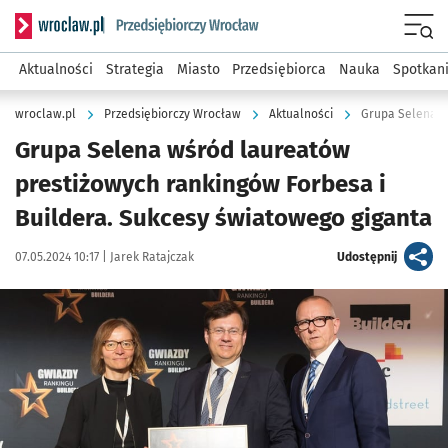
Serwis informacyjny wroclaw.pl podserwis: Strategia rozwo
Menu
Aktualności
Strategia
Miasto
Przedsiębiorca
Nauka
Spotkan
wroclaw.pl
Przedsiębiorczy Wrocław
Aktualności
Grupa Selena w
Grupa Selena wśród laureatów
prestiżowych rankingów Forbesa i
Buildera. Sukcesy światowego giganta
Data publikacji:
Autor:
artykuł
07.05.2024 10:17 |
Jarek Ratajczak
Udostępnij
Kliknij, aby powiększyć