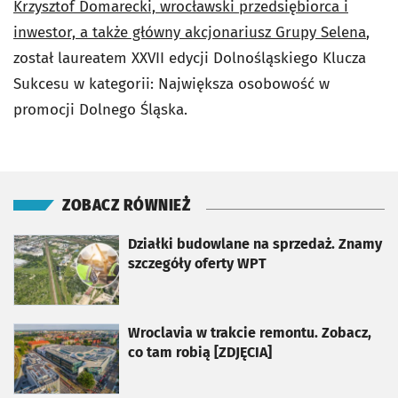
Krzysztof Domarecki, wrocławski przedsiębiorca i
inwestor, a także główny akcjonariusz Grupy Selena
,
został laureatem XXVII edycji Dolnośląskiego Klucza
Sukcesu w kategorii: Największa osobowość w
promocji Dolnego Śląska.
ZOBACZ RÓWNIEŻ
otworzy się w nowej karcie
Działki budowlane na sprzedaż. Znamy
szczegóły oferty WPT
otworzy się w nowej karcie
Wroclavia w trakcie remontu. Zobacz,
co tam robią [ZDJĘCIA]