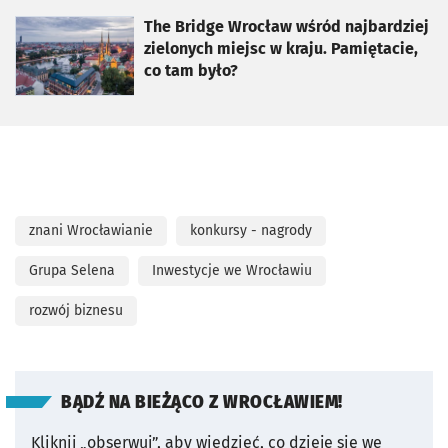
otworzy się w nowej karcie
The Bridge Wrocław wśród najbardziej
zielonych miejsc w kraju. Pamiętacie,
co tam było?
znani Wrocławianie
konkursy - nagrody
Grupa Selena
Inwestycje we Wrocławiu
rozwój biznesu
BĄDŹ NA BIEŻĄCO Z WROCŁAWIEM!
Kliknij „obserwuj”, aby wiedzieć, co dzieje się we